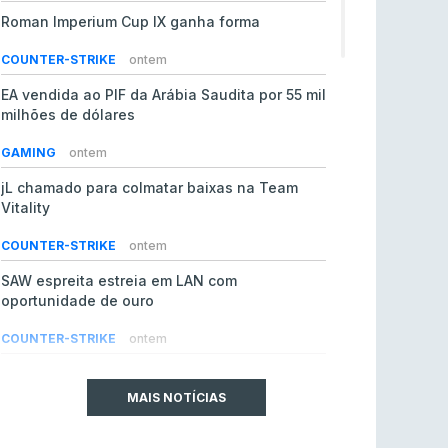
Roman Imperium Cup IX ganha forma
COUNTER-STRIKE
ontem
EA vendida ao PIF da Arábia Saudita por 55 mil
milhões de dólares
GAMING
ontem
jL chamado para colmatar baixas na Team
Vitality
COUNTER-STRIKE
ontem
SAW espreita estreia em LAN com
oportunidade de ouro
COUNTER-STRIKE
ontem
Era em risco? Vitality continua a cair no VRS
do Counter-Strike 2
MAIS NOTÍCIAS
COUNTER-STRIKE
ontem