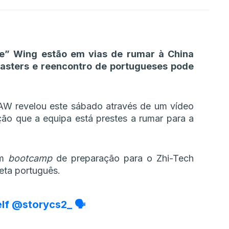
ce” Wing estão em vias de rumar à China
Masters e reencontro de portugueses pode
AW revelou este sábado através de um vídeo
ção que a equipa está prestes a rumar para a
um
bootcamp
de preparação para o Zhi-Tech
eta português.
elf
@storycs2_
🗣️