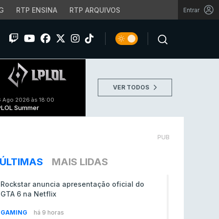
G
RTP ENSINA
RTP ARQUIVOS
Entrar
VER TODOS
 Ago 2026 às 18:00
PLOL Summer
PUB
ÚLTIMAS
MAIS LIDAS
Rockstar anuncia apresentação oficial do
GTA 6 na Netflix
GAMING
há 9 horas