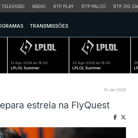
TELEVISÃO
RÁDIO
RTP PLAY
RTP PALCO
RTP ZIG ZA
OGRAMAS
TRANSMISSÕES
13 Ago 2026 às 18:00
20 Ago 2026 às 18:00
26
LPLOL Summer
LPLOL Summer
L
10 Jan 2026
repara estreia na FlyQuest