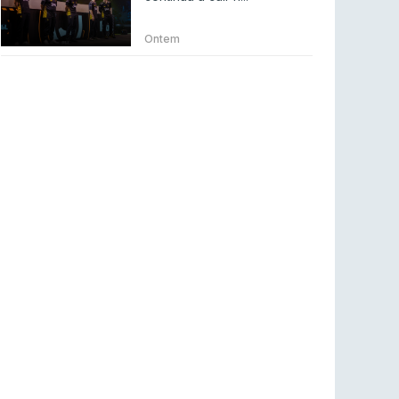
Betclic renova parceria com a RTP Arena para
a época 2026/27
Ontem
RTP ARENA
23 jul 2026
BLAST Bounty S2 na RTP Arena: Regressa o
melhor Counter-Strike
COUNTER-STRIKE
18 jul 2026
Wuant assina “The One”: O novo hino oficial
da LPLOL
LEAGUE OF LEGENDS
16 jul 2026
Roman Imperium Cup VIII abre inscrições com
SAW e Luminosity na lista
COUNTER-STRIKE
16 jul 2026