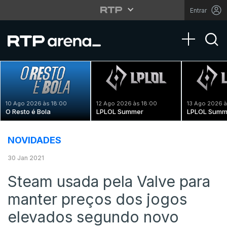
Entrar
Toggle na
10 Ago 2026 às 18:00
12 Ago 2026 às 18:00
13 Ago 2026 à
O Resto é Bola
LPLOL Summer
LPLOL Summ
NOVIDADES
30 Jan 2021
Steam usada pela Valve para
manter preços dos jogos
elevados segundo novo