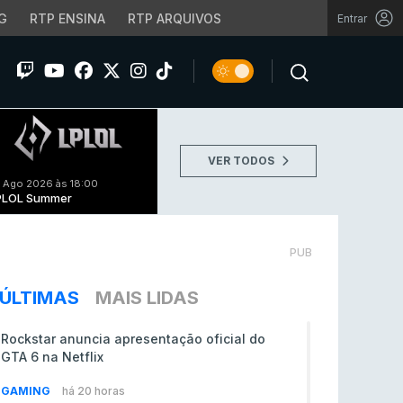
G
RTP ENSINA
RTP ARQUIVOS
Entrar
VER TODOS
 Ago 2026 às 18:00
PLOL Summer
PUB
ÚLTIMAS
MAIS LIDAS
Rockstar anuncia apresentação oficial do
GTA 6 na Netflix
GAMING
há 20 horas