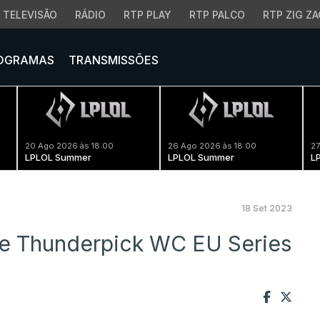
TELEVISÃO
RÁDIO
RTP PLAY
RTP PALCO
RTP ZIG ZA
OGRAMAS
TRANSMISSÕES
20 Ago 2026 às 18:00
26 Ago 2026 às 18:00
27
LPLOL Summer
LPLOL Summer
L
18 Set 2023
ce Thunderpick WC EU Series