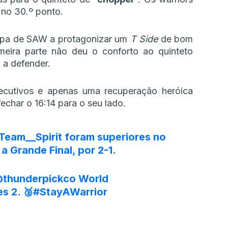
 no 30.º ponto.
uipa de SAW a protagonizar um
T Side
de bom
imeira parte não deu o conforto ao quinteto
a defender.
ecutivos e apenas uma recuperação heróica
echar o 16:14 para o seu lado.
eam__Spirit
foram superiores no
 Grande Final, por 2-1.
thunderpickco
World
s 2. 🥈
#StayAWarrior