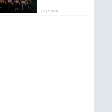
Betclic renova parceria com a RTP Arena para
a época 2026/27
5 Ago 2026
RTP ARENA
23 jul 2026
BLAST Bounty S2 na RTP Arena: Regressa o
melhor Counter-Strike
COUNTER-STRIKE
18 jul 2026
Wuant assina “The One”: O novo hino oficial
da LPLOL
LEAGUE OF LEGENDS
16 jul 2026
Roman Imperium Cup VIII abre inscrições com
SAW e Luminosity na lista
COUNTER-STRIKE
16 jul 2026