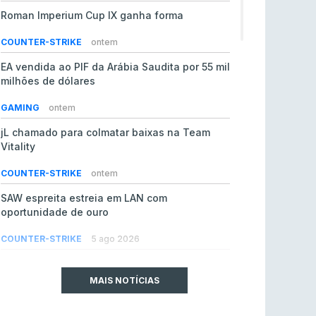
Roman Imperium Cup IX ganha forma
COUNTER-STRIKE
ontem
EA vendida ao PIF da Arábia Saudita por 55 mil
milhões de dólares
GAMING
ontem
jL chamado para colmatar baixas na Team
Vitality
COUNTER-STRIKE
ontem
SAW espreita estreia em LAN com
oportunidade de ouro
COUNTER-STRIKE
5 ago 2026
Era em risco? Vitality continua a cair no VRS
do Counter-Strike 2
MAIS NOTÍCIAS
COUNTER-STRIKE
5 ago 2026