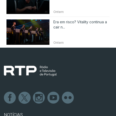
Ontem
Era em risco? Vitality continua a
cair n...
Ontem
NOTÍCIAS