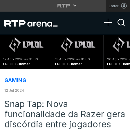
Entrar
Toggle na
12 Ago 2026 às 18:00
13 Ago 2026 às 18:00
20 Ago 2026 
LPLOL Summer
LPLOL Summer
LPLOL Summ
GAMING
12 Jul 2024
Snap Tap: Nova
funcionalidade da Razer gera
discórdia entre jogadores