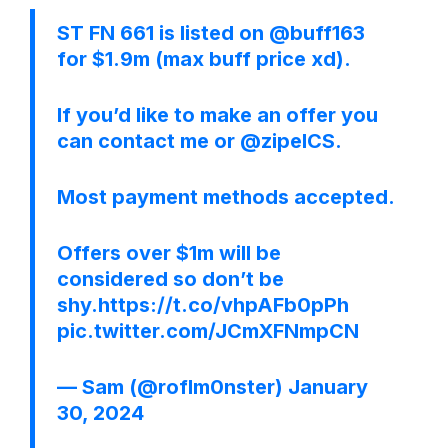
ST FN 661 is listed on
@buff163
for $1.9m (max buff price xd).
If you’d like to make an offer you
can contact me or
@zipelCS
.
Most payment methods accepted.
Offers over $1m will be
considered so don’t be
shy.
https://t.co/vhpAFb0pPh
pic.twitter.com/JCmXFNmpCN
— Sam (@roflm0nster)
January
30, 2024