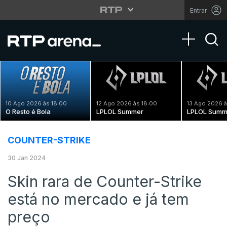
Entrar
Toggle na
10 Ago 2026 às 18:00
12 Ago 2026 às 18:00
13 Ago 2026 à
O Resto é Bola
LPLOL Summer
LPLOL Summ
COUNTER-STRIKE
30 Jan 2024
Skin rara de Counter-Strike
está no mercado e já tem
preço