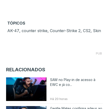
TÓPICOS
,
,
,
,
AK-47
counter strike
Counter-Strike 2
CS2
Skin
PUB
RELACIONADOS
SAW no Play-in de acesso à
EWC e já co...
Há 20 horas
Gentle Mates confirma adeus ao