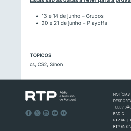
Estas são as datas a reter para a prova
13 e 14 de junho – Grupos
20 e 21 de junho – Playoffs
TÓPICOS
,
,
cs
CS2
Sínon
NOTÍCIAS
DESPORT
TELEVISÃ
RÁDIO
RTP ARQU
RTP ENSI