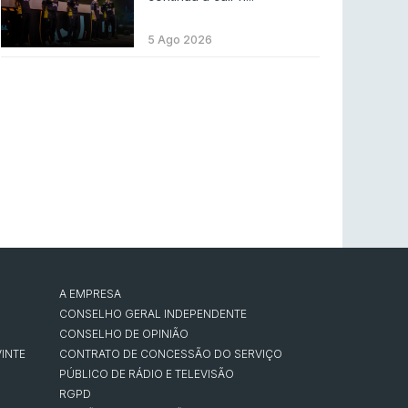
Betclic renova parceria com a RTP Arena para
a época 2026/27
5 Ago 2026
RTP ARENA
23 jul 2026
BLAST Bounty S2 na RTP Arena: Regressa o
melhor Counter-Strike
COUNTER-STRIKE
18 jul 2026
Wuant assina “The One”: O novo hino oficial
da LPLOL
LEAGUE OF LEGENDS
16 jul 2026
Roman Imperium Cup VIII abre inscrições com
SAW e Luminosity na lista
A EMPRESA
CONSELHO GERAL INDEPENDENTE
COUNTER-STRIKE
16 jul 2026
CONSELHO DE OPINIÃO
INTE
CONTRATO DE CONCESSÃO DO SERVIÇO
PÚBLICO DE RÁDIO E TELEVISÃO
RGPD