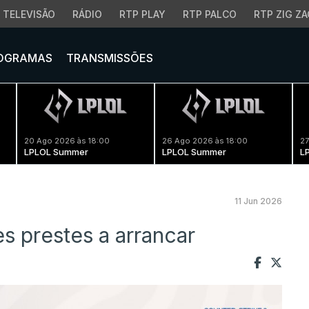
TELEVISÃO
RÁDIO
RTP PLAY
RTP PALCO
RTP ZIG ZA
OGRAMAS
TRANSMISSÕES
20 Ago 2026 às 18:00
26 Ago 2026 às 18:00
27
LPLOL Summer
LPLOL Summer
L
11 Jun 2026
s prestes a arrancar