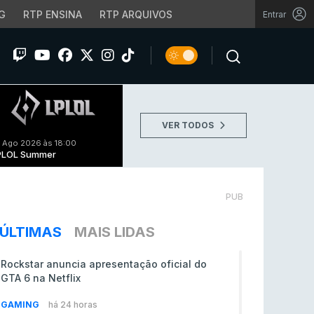
G
RTP ENSINA
RTP ARQUIVOS
Entrar
VER TODOS
 Ago 2026 às 18:00
PLOL Summer
PUB
ÚLTIMAS
MAIS LIDAS
Rockstar anuncia apresentação oficial do
GTA 6 na Netflix
GAMING
há 24 horas