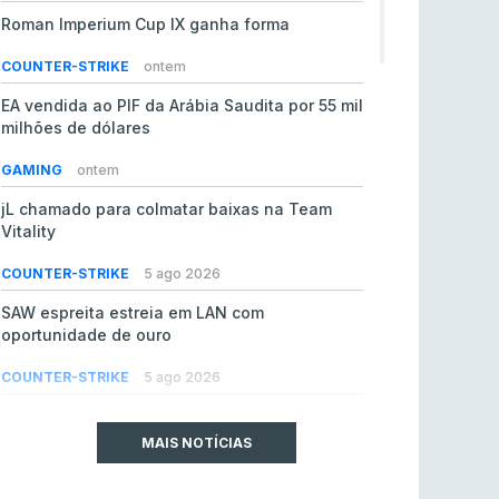
Roman Imperium Cup IX ganha forma
COUNTER-STRIKE
ontem
EA vendida ao PIF da Arábia Saudita por 55 mil
milhões de dólares
GAMING
ontem
jL chamado para colmatar baixas na Team
Vitality
COUNTER-STRIKE
5 ago 2026
SAW espreita estreia em LAN com
oportunidade de ouro
COUNTER-STRIKE
5 ago 2026
Era em risco? Vitality continua a cair no VRS
do Counter-Strike 2
MAIS NOTÍCIAS
COUNTER-STRIKE
5 ago 2026