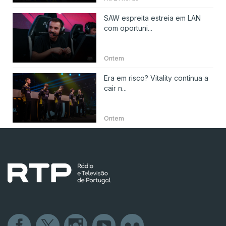
SAW espreita estreia em LAN
com oportuni...
Ontem
Era em risco? Vitality continua a
cair n...
Ontem