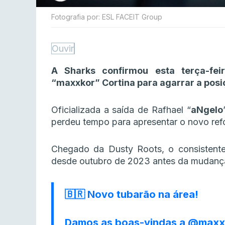
Fotografia por: ESL FACEIT Group
Ouvir
A Sharks confirmou esta terça-fe
“maxxkor” Cortina para agarrar a posi
Oficializada a saída de Rafhael “
aNgelo
perdeu tempo para apresentar o novo refo
Chegado da Dusty Roots, o consistent
desde outubro de 2023 antes da mudanç
🇧🇷 Novo tubarão na área!
Damos as boas-vindas a
@maxx