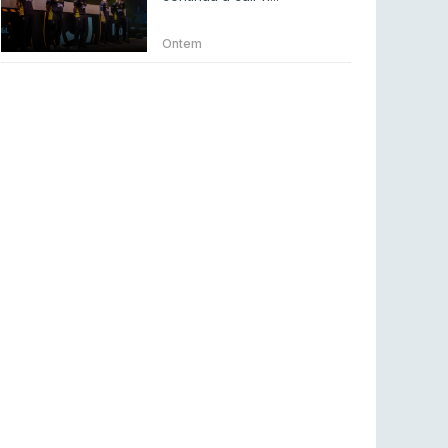
Betclic renova parceria com a RTP Arena para
a época 2026/27
Ontem
RTP ARENA
23 jul 2026
BLAST Bounty S2 na RTP Arena: Regressa o
melhor Counter-Strike
COUNTER-STRIKE
18 jul 2026
Wuant assina “The One”: O novo hino oficial
da LPLOL
LEAGUE OF LEGENDS
16 jul 2026
Roman Imperium Cup VIII abre inscrições com
SAW e Luminosity na lista
COUNTER-STRIKE
16 jul 2026