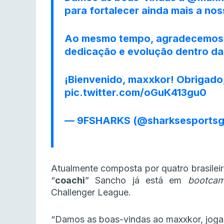
para fortalecer ainda mais a nos
Ao mesmo tempo, agradecemos
dedicação e evolução dentro da 
¡Bienvenido, maxxkor! Obrigado
pic.twitter.com/oGuK413gu0
— 9FSHARKS (@sharksesports
Atualmente composta por quatro brasileir
“
coachi
” Sancho já está em
bootca
Challenger League.
“Damos as boas-vindas ao maxxkor, jogad