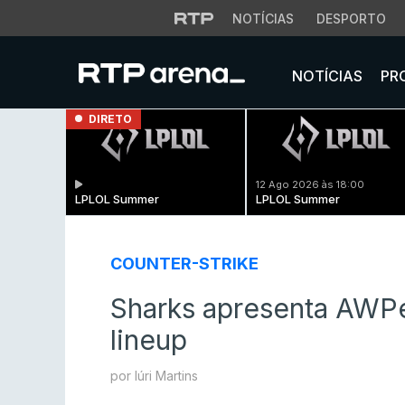
NOTÍCIAS
DESPORTO
NOTÍCIAS
PR
DIRETO
12 Ago 2026 às 18:00
LPLOL Summer
LPLOL Summer
COUNTER-STRIKE
Sharks apresenta AWPe
lineup
por Iúri Martins