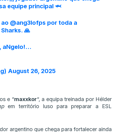
sa equipe principal 🦈
 ao
@ang3lofps
por toda a
Sharks. 🙏
, aNgelo!…
gg)
August 26, 2025
os e “
maxxkor
“, a equipa treinada por Hélder
mp
em território luso para preparar a ESL
or argentino que chega para fortalecer ainda