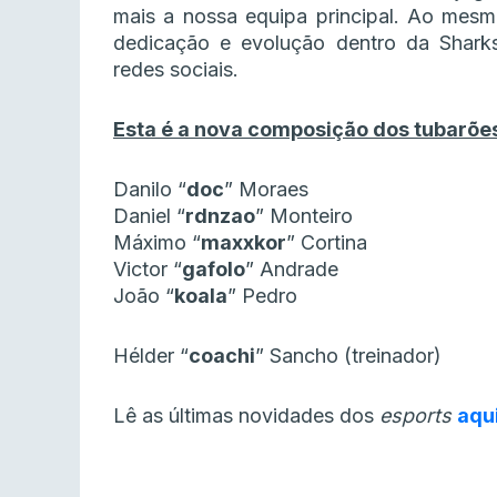
mais a nossa equipa principal. Ao mes
dedicação e evolução dentro da Shark
redes sociais.
Esta é a nova composição dos tubarõe
Danilo “
doc
” Moraes
Daniel “
rdnzao
” Monteiro
Máximo “
maxxkor
” Cortina
Victor “
gafolo
” Andrade
João “
koala
” Pedro
Hélder “
coachi
” Sancho (treinador)
Lê as últimas novidades dos
esports
aqu