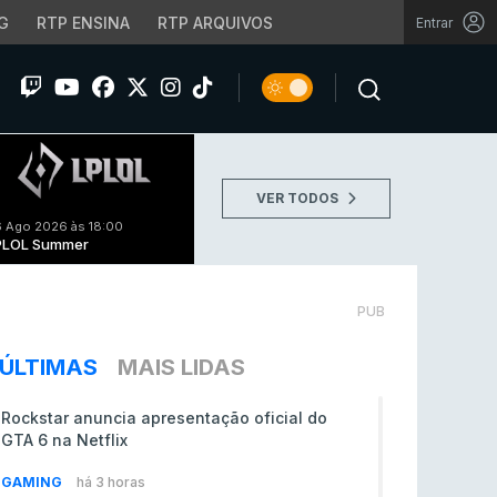
G
RTP ENSINA
RTP ARQUIVOS
Entrar
VER TODOS
 Ago 2026 às 18:00
PLOL Summer
PUB
ÚLTIMAS
MAIS LIDAS
Rockstar anuncia apresentação oficial do
GTA 6 na Netflix
GAMING
há 3 horas