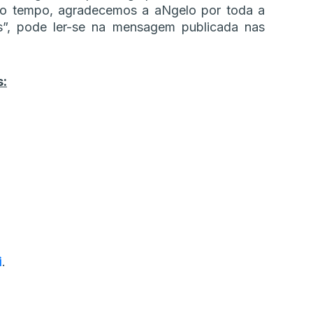
mo tempo, agradecemos a aNgelo por toda a
s”, pode ler-se na mensagem publicada nas
s:
i
.