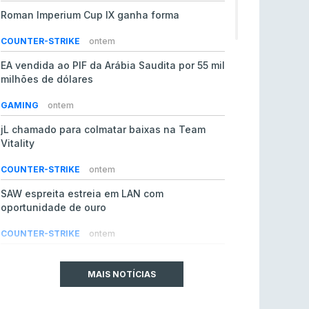
Roman Imperium Cup IX ganha forma
COUNTER-STRIKE
ontem
EA vendida ao PIF da Arábia Saudita por 55 mil
milhões de dólares
GAMING
ontem
jL chamado para colmatar baixas na Team
Vitality
COUNTER-STRIKE
ontem
SAW espreita estreia em LAN com
oportunidade de ouro
COUNTER-STRIKE
ontem
Era em risco? Vitality continua a cair no VRS
do Counter-Strike 2
MAIS NOTÍCIAS
COUNTER-STRIKE
ontem