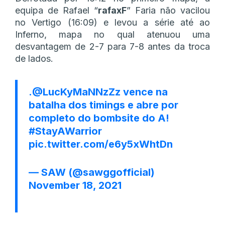
equipa de Rafael “
rafaxF
” Faria não vacilou
no Vertigo (16:09) e levou a série até ao
Inferno, mapa no qual atenuou uma
desvantagem de 2-7 para 7-8 antes da troca
de lados.
.
@LucKyMaNNzZz
vence na
batalha dos timings e abre por
completo do bombsite do A!
#StayAWarrior
pic.twitter.com/e6y5xWhtDn
— SAW (@sawggofficial)
November 18, 2021