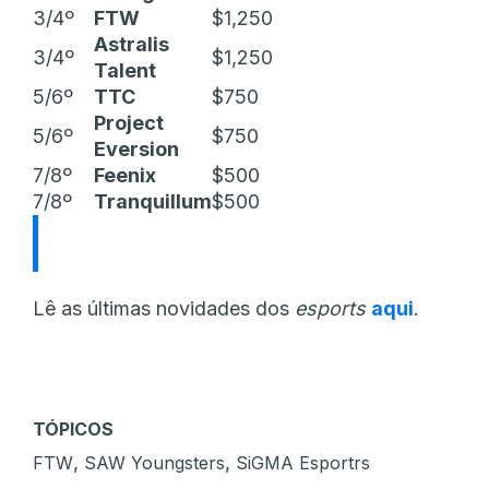
3/4º
FTW
$1,250
Astralis
3/4º
$1,250
Talent
5/6º
TTC
$750
Project
5/6º
$750
Eversion
7/8º
Feenix
$500
7/8º
Tranquillum
$500
Lê as últimas novidades dos
esports
aqui
.
TÓPICOS
,
,
FTW
SAW Youngsters
SiGMA Esportrs