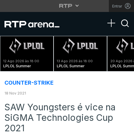
Entrar
Toggle na
12 Ago 2026 às 18:00
13 Ago 2026 às 18:00
20 Ago 2026 
LPLOL Summer
LPLOL Summer
LPLOL Summ
COUNTER-STRIKE
18 Nov 2021
SAW Youngsters é vice na
SiGMA Technologies Cup
2021