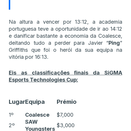
Na altura a vencer por 13:12, a academia
portuguesa teve a oportunidade de ir ao 14:12
e danificar bastante a economia da Coalesce,
deitando tudo a perder para Javier “
Ping
”
Griffiths que foi o herói da sua equipa na
vitória por 16:13.
Eis as classificações finais da SiGMA
Esports Technologies Cup:
Lugar
Equipa
Prémio
1º
Coalesce
$7,000
SAW
2º
$3,000
Youngsters