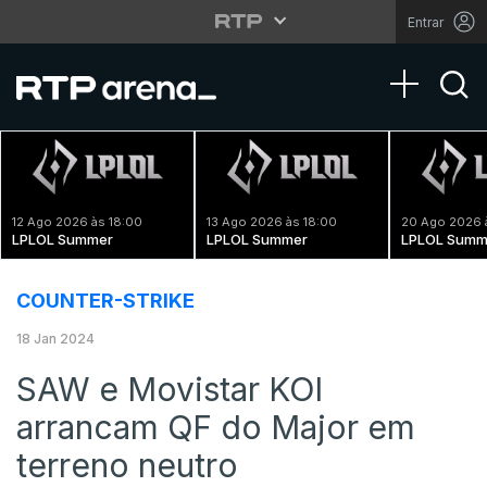
Entrar
Toggle na
12 Ago 2026 às 18:00
13 Ago 2026 às 18:00
20 Ago 2026 
LPLOL Summer
LPLOL Summer
LPLOL Summ
COUNTER-STRIKE
18 Jan 2024
SAW e Movistar KOI
arrancam QF do Major em
terreno neutro