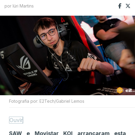
por Iúri Martins
Fotografia por: E2Tech/Gabriel Lemos
Ouvir
SAW e Movistar KOI arrancaram esta