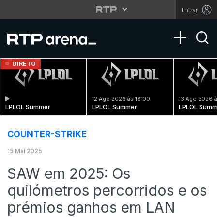
Entrar
Toggle na
DIRETO
12 Ago 2026 às 18:00
13 Ago 2026 à
LPLOL Summer
LPLOL Summer
LPLOL Summ
COUNTER-STRIKE
15 Mai 2025
SAW em 2025: Os
quilómetros percorridos e os
prémios ganhos em LAN