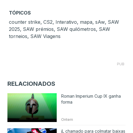
TÓPICOS
,
,
,
,
,
counter strike
CS2
Interativo
mapa
sAw
SAW
,
,
,
2025
SAW prémios
SAW quilómetros
SAW
,
torneios
SAW Viagens
PUB
RELACIONADOS
Roman Imperium Cup IX ganha
forma
Ontem
jL chamado para colmatar baixas