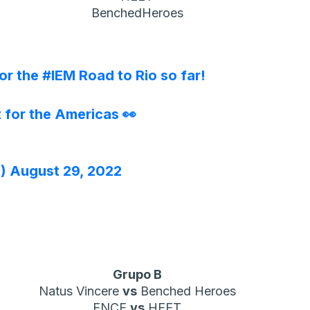
BenchedHeroes
for the
#IEM
Road to Rio so far!
t for the Americas 👀
M)
August 29, 2022
Grupo B
Natus Vincere
vs
Benched Heroes
ENCE
vs
HEET