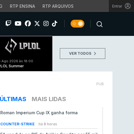
G
RTP ENSINA
RTP ARQUIVOS
Entrar
VER TODOS
 Ago 2026 às 18:00
PLOL Summer
PUB
ÚLTIMAS
MAIS LIDAS
Roman Imperium Cup IX ganha forma
COUNTER-STRIKE
há 8 horas