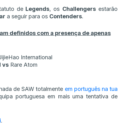
atuto de
Legends
, os
Challengers
estarão
ar
a seguir para os
Contenders
.
ram definidos com a presença de apenas
ijieHao International
d
vs
Rare Atom
nhada de SAW totalmente
em português na tua
quipa portuguesa em mais uma tentativa de
i
.