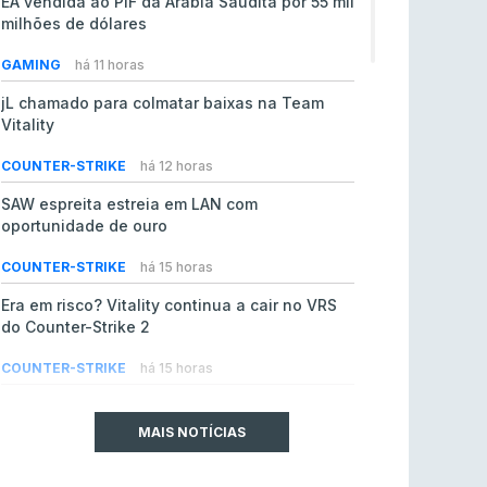
EA vendida ao PIF da Arábia Saudita por 55 mil
milhões de dólares
GAMING
há 11 horas
jL chamado para colmatar baixas na Team
Vitality
COUNTER-STRIKE
há 12 horas
SAW espreita estreia em LAN com
oportunidade de ouro
COUNTER-STRIKE
há 15 horas
Era em risco? Vitality continua a cair no VRS
do Counter-Strike 2
COUNTER-STRIKE
há 15 horas
Riot Games simplifica regras para torneios
comunitários de League of Legends
MAIS NOTÍCIAS
LEAGUE OF LEGENDS
ontem