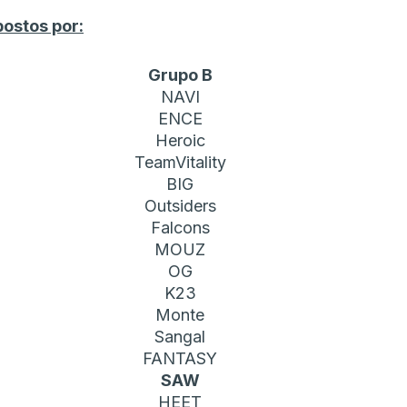
ostos por:
Grupo B
NAVI
ENCE
Heroic
TeamVitality
BIG
Outsiders
Falcons
MOUZ
OG
K23
Monte
Sangal
FANTASY
SAW
HEET