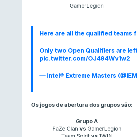
GamerLegion
Here are all the qualified teams 
Only two Open Qualifiers are lef
pic.twitter.com/OJ494Wv1w2
— Intel® Extreme Masters (@IE
Os jogos de abertura dos grupos são:
Grupo A
FaZe Clan
vs
GamerLegion
Team Spirit
vs
1WIN