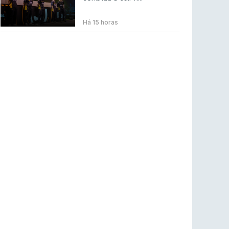
BLAST Bounty S2 na RTP Arena: Regressa o
melhor Counter-Strike
Há 15 horas
COUNTER-STRIKE
18 jul 2026
Wuant assina “The One”: O novo hino oficial
da LPLOL
LEAGUE OF LEGENDS
16 jul 2026
Roman Imperium Cup VIII abre inscrições com
SAW e Luminosity na lista
COUNTER-STRIKE
16 jul 2026
arrozdoce regressa ao mercado como jogador
livre
COUNTER-STRIKE
16 jul 2026