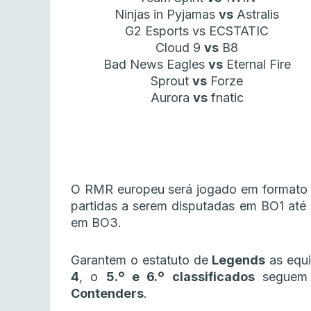
Ninjas in Pyjamas
vs
Astralis
G2 Esports vs ECSTATIC
Cloud 9
vs
B8
Bad News Eagles
vs
Eternal Fire
Sprout
vs
Forze
Aurora
vs
fnatic
O RMR europeu será jogado em formato 
partidas a serem disputadas em BO1 até 
em BO3.
Garantem o estatuto de
Legends
as equ
4
, o
5.º e 6.º classificados
seguem
Contenders
.