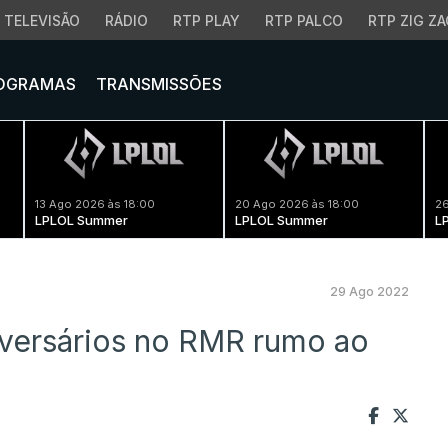
TELEVISÃO
RÁDIO
RTP PLAY
RTP PALCO
RTP ZIG ZA
OGRAMAS
TRANSMISSÕES
13 Ago 2026 às 18:00
20 Ago 2026 às 18:00
26
LPLOL Summer
LPLOL Summer
L
29 Ago 2022
versários no RMR rumo ao