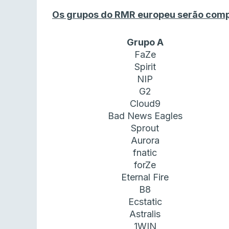
Os grupos do RMR europeu serão comp
Grupo A
FaZe
Spirit
NIP
G2
Cloud9
Bad News Eagles
Sprout
Aurora
fnatic
forZe
Eternal Fire
B8
Ecstatic
Astralis
1WIN