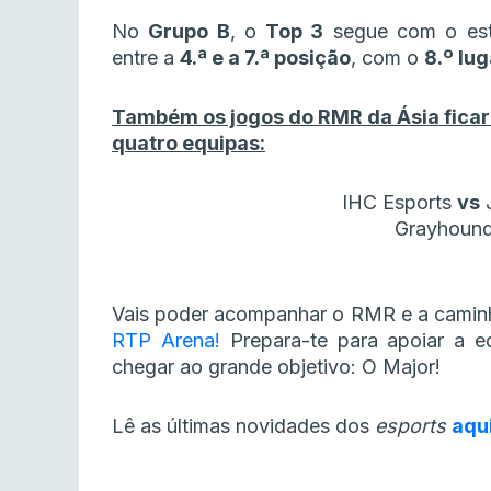
No
Grupo B
, o
Top 3
segue com o est
entre a
4.ª e a 7.ª posição
, com o
8.º lug
Também os jogos do RMR da Ásia fica
quatro equipas:
IHC Esports
vs
J
Grayhoun
Vais poder acompanhar o RMR e a cami
RTP Arena!
Prepara-te para apoiar a e
chegar ao grande objetivo: O Major!
Lê as últimas novidades dos
esports
aqu