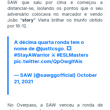
SAW que saiu por cima e começou a
distanciar-se, isolando os pontos que o seu
adversário colocava no marcador e vendo
João “
story
” Vieira brilhar no triunfo obtido
por 16-12.
A décima quarta ronda tem o
nome de
@justtcsgo
. 💥
#StayAWarrior
⚔️
#ESLMasters
pic.twitter.com/QpOwglfAis
— SAW (@sawggofficial)
October
21, 2021
No Overpass, a SAW venceu a ronda de