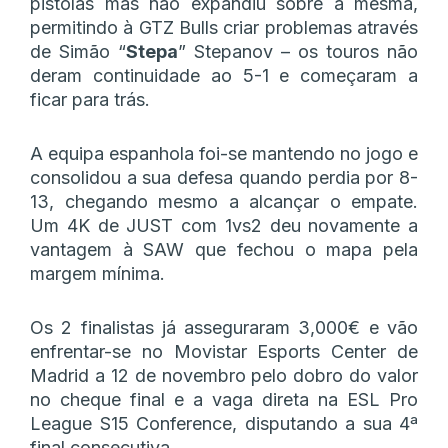
pistolas mas não expandiu sobre a mesma,
permitindo à GTZ Bulls criar problemas através
de Simão “
Stepa
” Stepanov – os touros não
deram continuidade ao 5-1 e começaram a
ficar para trás.
A equipa espanhola foi-se mantendo no jogo e
consolidou a sua defesa quando perdia por 8-
13, chegando mesmo a alcançar o empate.
Um 4K de JUST com 1vs2 deu novamente a
vantagem à SAW que fechou o mapa pela
margem mínima.
Os 2 finalistas já asseguraram 3,000€ e vão
enfrentar-se no Movistar Esports Center de
Madrid a 12 de novembro pelo dobro do valor
no cheque final e a vaga direta na ESL Pro
League S15 Conference, disputando a sua 4ª
final consecutiva.