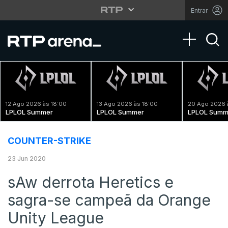
Entrar
Toggle na
12 Ago 2026 às 18:00
13 Ago 2026 às 18:00
20 Ago 2026 
LPLOL Summer
LPLOL Summer
LPLOL Summ
COUNTER-STRIKE
23 Jun 2020
sAw derrota Heretics e
sagra-se campeã da Orange
Unity League