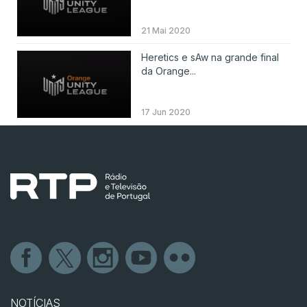
21 Mai 2020
Heretics e sAw na grande final
da Orange...
17 Jun 2020
NOTÍCIAS