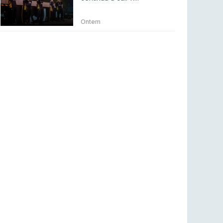
Betclic renova parceria com a RTP Arena para
a época 2026/27
Ontem
RTP ARENA
23 jul 2026
BLAST Bounty S2 na RTP Arena: Regressa o
melhor Counter-Strike
COUNTER-STRIKE
18 jul 2026
Wuant assina “The One”: O novo hino oficial
da LPLOL
LEAGUE OF LEGENDS
16 jul 2026
Roman Imperium Cup VIII abre inscrições com
SAW e Luminosity na lista
COUNTER-STRIKE
16 jul 2026