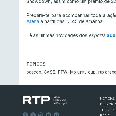
Showdown, assim como um prémio de $2
Prepara-te para acompanhar toda a açã
Arena
a partir das 13:45 de amanhã!
Lê as últimas novidades dos
esports
aqu
TÓPICOS
,
,
,
,
baecon
CASE
FTW
lvp unity cup
rtp aren
NOTÍCIAS
DESPORT
TELEVISÃ
RÁDIO