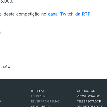
5.000.
o desta competição no
canal Twitch da RTP
i
.
,
a
sAw
RTP PLAY
CONTACTOS
O
EM DIRETO
PROVEDORA DO
O
REVER PROGRAMAS
TELESPECTADOR
CONCURSOS
PROVEDORA DO OUV