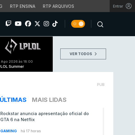
G
RTP ENSINA
RTP ARQUIVOS
Entrar
VER TODOS
 Ago 2026 às 18:00
PLOL Summer
PUB
ÚLTIMAS
MAIS LIDAS
Rockstar anuncia apresentação oficial do
GTA 6 na Netflix
GAMING
há 17 horas