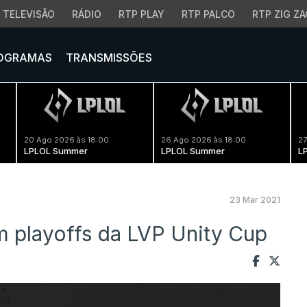
TELEVISÃO
RÁDIO
RTP PLAY
RTP PALCO
RTP ZIG ZA
OGRAMAS
TRANSMISSÕES
20 Ago 2026 às 18:00
26 Ago 2026 às 18:00
27
LPLOL Summer
LPLOL Summer
L
23 Mar 2021
 playoffs da LVP Unity Cup