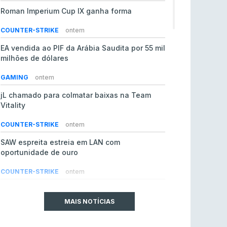
Roman Imperium Cup IX ganha forma
COUNTER-STRIKE
ontem
EA vendida ao PIF da Arábia Saudita por 55 mil
milhões de dólares
GAMING
ontem
jL chamado para colmatar baixas na Team
Vitality
COUNTER-STRIKE
ontem
SAW espreita estreia em LAN com
oportunidade de ouro
COUNTER-STRIKE
ontem
Era em risco? Vitality continua a cair no VRS
do Counter-Strike 2
MAIS NOTÍCIAS
COUNTER-STRIKE
ontem