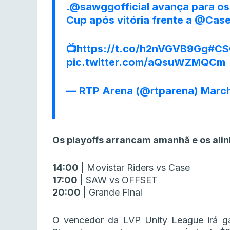
.
@sawggofficial
avança para os
Cup após vitória frente a
@Case
📺
https://t.co/h2nVGVB9Gg
#CS
pic.twitter.com/aQsuWZMQCm
— RTP Arena (@rtparena)
March
Os playoffs arrancam amanhã e os ali
14:00 |
Movistar Riders vs Case
17:00 |
SAW vs OFFSET
20:00 |
Grande Final
O vencedor da LVP Unity League irá ga