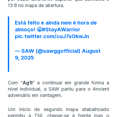
13:8 no mapa de abertura.
Está feito e ainda nem é hora de
almoço! 🥱
#StayAWarrior
pic.twitter.com/cuJ7sOkwJn
— SAW (@sawggofficial)
August
9, 2025
Com “
Ag1l
” a continuar em grande forma a
nível individual, a SAW partiu para o Ancient
adversário em vantagem.
Um início de segundo mapa atabalhoado
permitiu à TNL chegar-se à frente mas o