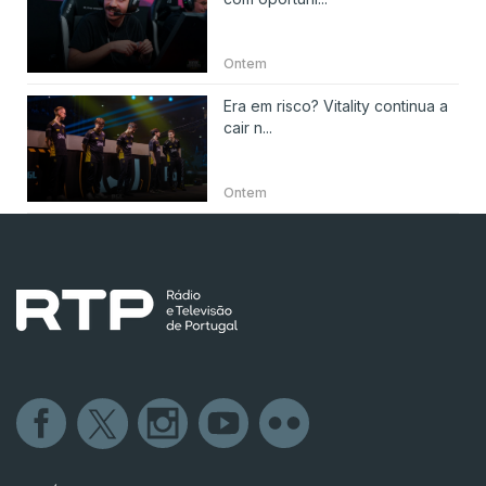
Ontem
Era em risco? Vitality continua a
cair n...
Ontem