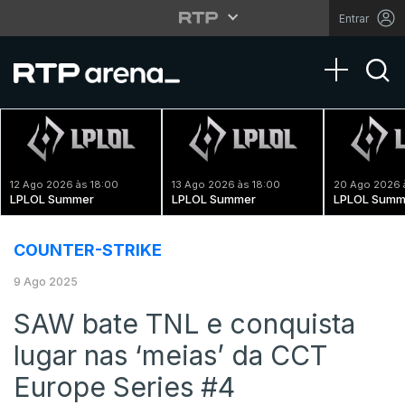
Entrar
Toggle na
12 Ago 2026 às 18:00
13 Ago 2026 às 18:00
20 Ago 2026 
LPLOL Summer
LPLOL Summer
LPLOL Summ
COUNTER-STRIKE
9 Ago 2025
SAW bate TNL e conquista
lugar nas ‘meias’ da CCT
Europe Series #4