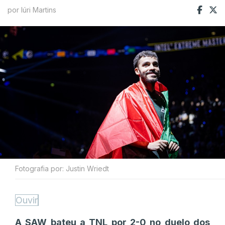
por Iúri Martins
Fotografia por: Justin Wriedt
Ouvir
A SAW bateu a TNL por 2-0 no duelo dos