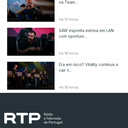
na Team ...
Há 15 horas
SAW espreita estreia em LAN
com oportuni...
Há 18 horas
Era em risco? Vitality continua a
cair n...
Há 18 horas