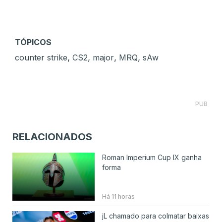
TÓPICOS
,
,
,
,
counter strike
CS2
major
MRQ
sAw
PUB
RELACIONADOS
Roman Imperium Cup IX ganha
forma
Há 11 horas
jL chamado para colmatar baixas