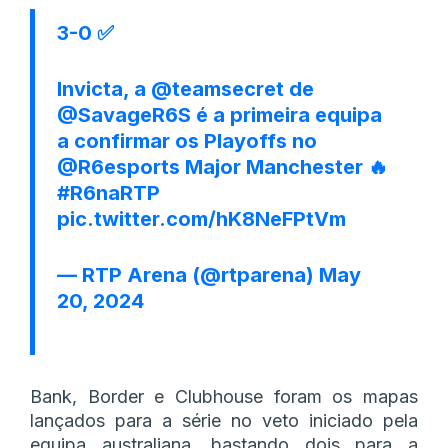
3-0 ✅
Invicta, a
@teamsecret
de
@SavageR6S
é a primeira equipa
a confirmar os Playoffs no
@R6esports
Major Manchester 🔥
#R6naRTP
pic.twitter.com/hK8NeFPtVm
— RTP Arena (@rtparena)
May
20, 2024
Bank, Border e Clubhouse foram os mapas
lançados para a série no veto iniciado pela
equipa australiana, bastando dois para a