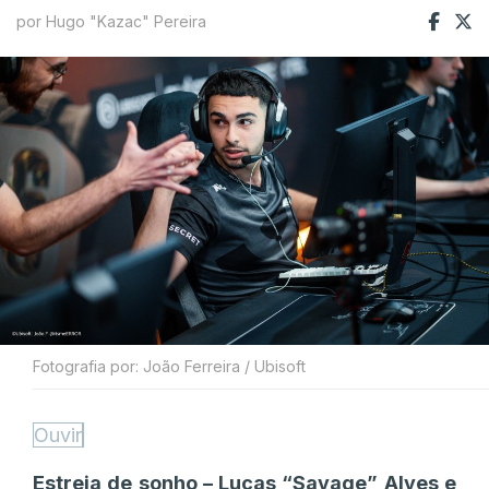
por Hugo "Kazac" Pereira
Fotografia por: João Ferreira / Ubisoft
Ouvir
Estreia de sonho – Lucas “Savage” Alves e