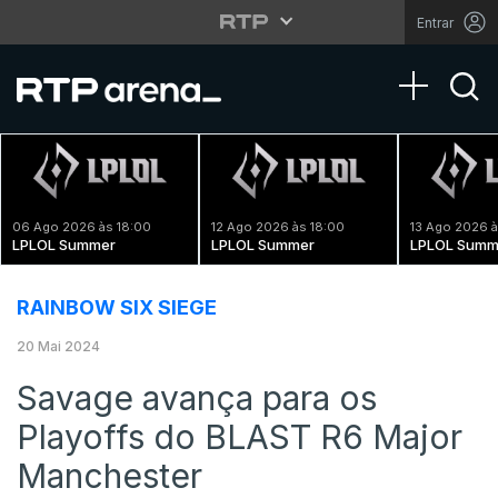
Entrar
Toggle na
06 Ago 2026 às 18:00
12 Ago 2026 às 18:00
13 Ago 2026 à
LPLOL Summer
LPLOL Summer
LPLOL Summ
RAINBOW SIX SIEGE
20 Mai 2024
Savage avança para os
Playoffs do BLAST R6 Major
Manchester