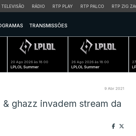
TELEVISÃO
RÁDIO
RTP PLAY
RTP PALCO
RTP ZIG ZA
OGRAMAS
TRANSMISSÕES
20 Ago 2026 às 18:00
26 Ago 2026 às 18:00
27
LPLOL Summer
LPLOL Summer
L
9 Abr 2021
a & ghazz invadem stream da