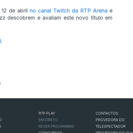
 12 de abril
no canal Twitch da RTP Arena
e
azz descobrem e avaliam este novo título em
i
.
m
RTP PLAY
CONTACTOS
O
EM DIRETO
PROVEDORA DO
O
REVER PROGRAMAS
TELESPECTADOR
CONCURSOS
PROVEDORA DO OUV