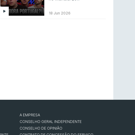
LEAGUE OF LEGENDS
3 ago 2026
MOUZ surpreende Spirit para vencer BLAST
18 Jun 2026
Bounty
COUNTER-STRIKE
2 ago 2026
Setembro recheado de LANs em Portugal
COUNTER-STRIKE
1 ago 2026
Betclic renova parceria com a RTP Arena para
a época 2026/27
RTP ARENA
23 jul 2026
BLAST Bounty S2 na RTP Arena: Regressa o
melhor Counter-Strike
COUNTER-STRIKE
18 jul 2026
A EMPRESA
CONSELHO GERAL INDEPENDENTE
CONSELHO DE OPINIÃO
INTE
CONTRATO DE CONCESSÃO DO SERVIÇO