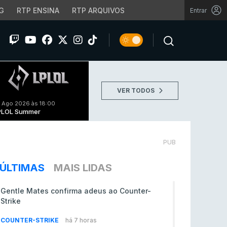
G
RTP ENSINA
RTP ARQUIVOS
Entrar
VER TODOS
 Ago 2026 às 18:00
PLOL Summer
PUB
ÚLTIMAS
MAIS LIDAS
Gentle Mates confirma adeus ao Counter-
Strike
COUNTER-STRIKE
há 7 horas