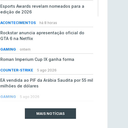
Esports Awards revelam nomeados para a
edição de 2026
ACONTECIMENTOS
há 8 horas
Rockstar anuncia apresentação oficial do
GTA 6 na Netflix
GAMING
ontem
Roman Imperium Cup IX ganha forma
COUNTER-STRIKE
5 ago 2026
EA vendida ao PIF da Arábia Saudita por 55 mil
milhões de dólares
GAMING
5 ago 2026
jL chamado para colmatar baixas na Team
Vitality
MAIS NOTÍCIAS
COUNTER-STRIKE
5 ago 2026