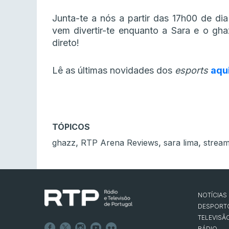
Junta-te a nós a partir das 17h00 de dia
vem divertir-te enquanto a Sara e o gh
direto!
Lê as últimas novidades dos
esports
aqu
TÓPICOS
,
,
,
ghazz
RTP Arena Reviews
sara lima
strea
NOTÍCIAS
DESPORT
TELEVISÃ
RÁDIO