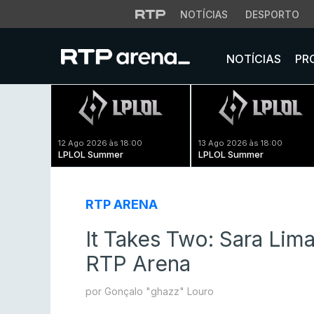
NOTÍCIAS
DESPORTO
NOTÍCIAS
PR
12 Ago 2026 às 18:00
13 Ago 2026 às 18:00
LPLOL Summer
LPLOL Summer
RTP ARENA
It Takes Two: Sara Lim
RTP Arena
por Gonçalo "ghazz" Louro