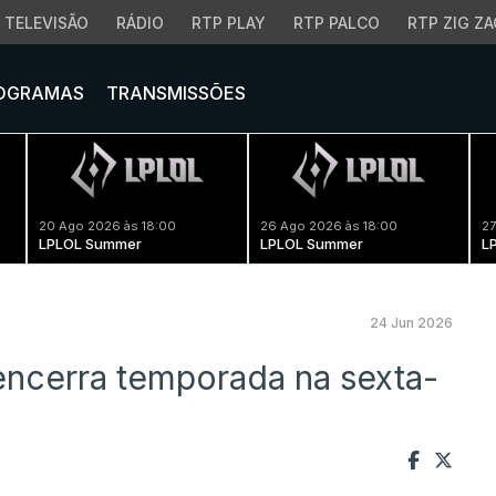
TELEVISÃO
RÁDIO
RTP PLAY
RTP PALCO
RTP ZIG ZA
OGRAMAS
TRANSMISSÕES
20 Ago 2026 às 18:00
26 Ago 2026 às 18:00
27
LPLOL Summer
LPLOL Summer
L
24 Jun 2026
cerra temporada na sexta-