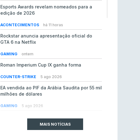
Esports Awards revelam nomeados para a
edição de 2026
ACONTECIMENTOS
há 11 horas
Rockstar anuncia apresentação oficial do
GTA 6 na Netflix
GAMING
ontem
Roman Imperium Cup IX ganha forma
COUNTER-STRIKE
5 ago 2026
EA vendida ao PIF da Arábia Saudita por 55 mil
milhões de dólares
GAMING
5 ago 2026
jL chamado para colmatar baixas na Team
Vitality
MAIS NOTÍCIAS
COUNTER-STRIKE
5 ago 2026