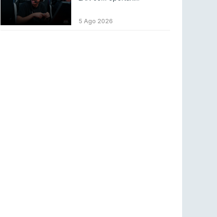
LEAGUE OF LEGENDS
3 ago 2026
MOUZ surpreende Spirit para vencer BLAST
5 Ago 2026
Bounty
COUNTER-STRIKE
2 ago 2026
Setembro recheado de LANs em Portugal
COUNTER-STRIKE
1 ago 2026
Betclic renova parceria com a RTP Arena para
a época 2026/27
RTP ARENA
23 jul 2026
BLAST Bounty S2 na RTP Arena: Regressa o
melhor Counter-Strike
COUNTER-STRIKE
18 jul 2026