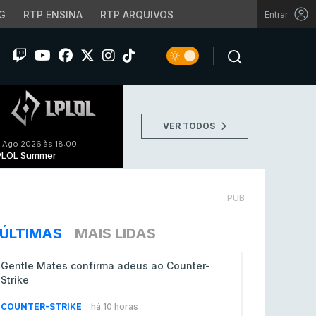
G
RTP ENSINA
RTP ARQUIVOS
Entrar
VER TODOS
 Ago 2026 às 18:00
PLOL Summer
PUB
ÚLTIMAS
MAIS LIDAS
Gentle Mates confirma adeus ao Counter-
Strike
COUNTER-STRIKE
há 10 horas