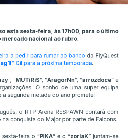
esta sexta-feira, às 17h00, para o último
 mercado nacional ao rubro.
ieira a pedir para rumar ao banco
da FlyQuest
“
ag1l
” Gil para a próxima temporada
.
azy
“, “
MUTiRiS
“, “
AragorNn
“, “
arrozdoce
” e
organizações. O sonho de uma super equipa
 e a segunda metade do ano promete!
ortuguês, o RTP Arena RESPAWN contará com
na conquista do Major por parte de Falcons.
sexta-feira o “
PIKA
” e o “
zorlaK
” juntam-se