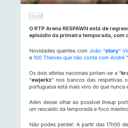
Ouvir
O RTP Arena RESPAWN está de regresso 
episódio da primeira temporada, com o
Novidades quentes com
João “
story
” V
e
100 Thieves que não conta com André 
Os dois atletas nacionais juntam-se a “
kr
“
ewjerkz
” nos bancos das respetivas 
portuguesa está mais vivo do que nunca
Além desse olhar ao possível lineup p
um rescaldo da temporada e foco máximo 
Não podes perder: A partir das 17h00 de 