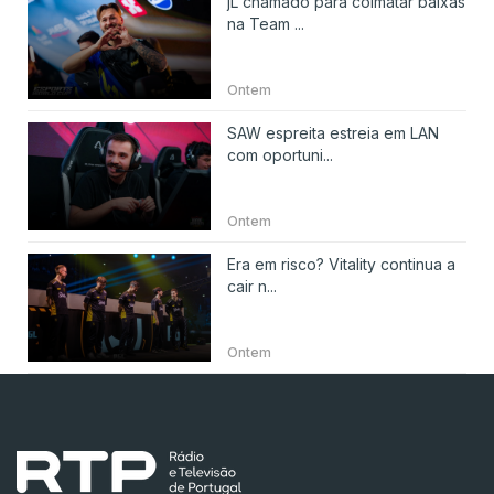
jL chamado para colmatar baixas
na Team ...
Ontem
SAW espreita estreia em LAN
com oportuni...
Ontem
Era em risco? Vitality continua a
cair n...
Ontem