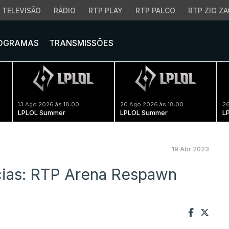
TELEVISÃO
RÁDIO
RTP PLAY
RTP PALCO
RTP ZIG ZA
OGRAMAS
TRANSMISSÕES
13 Ago 2026 às 18:00
20 Ago 2026 às 18:00
26
LPLOL Summer
LPLOL Summer
L
19 Abr 2023
ncias: RTP Arena Respawn