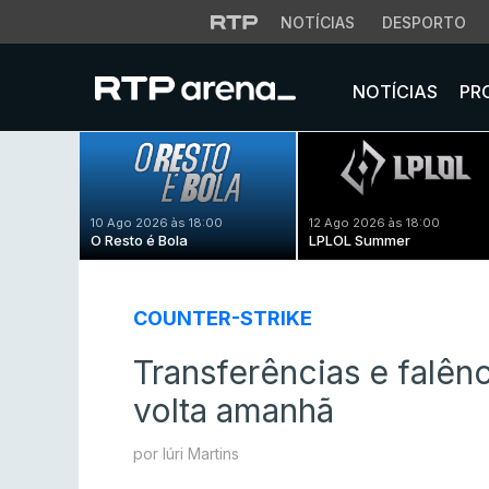
NOTÍCIAS
DESPORTO
NOTÍCIAS
PR
10 Ago 2026 às 18:00
12 Ago 2026 às 18:00
O Resto é Bola
LPLOL Summer
COUNTER-STRIKE
Transferências e falê
volta amanhã
por Iúri Martins