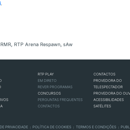
i
.
,
,
,
RMR
RTP Arena Respawn
sAw
RTP PLAY
CONTACTOS
O
EM DIRETO
PROVEDORA DO
O
REVER PROGRAMAS
TELESPECTADOR
CONCURSOS
PROVEDORA DO OUV
IVOS
PERGUNTAS FREQUENTES
ACESSIBILIDADES
NA
CONTACTOS
SATÉLITES
 DE PRIVACIDADE
POLÍTICA DE COOKIES
TERMOS E CONDIÇÕES
PUBL
|
|
|