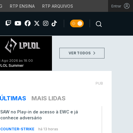
G
RTP ENSINA
RTP ARQUIVOS
Entrar
VER TODOS
 Ago 2026 às 18:00
PLOL Summer
PUB
ÚLTIMAS
MAIS LIDAS
SAW no Play-in de acesso à EWC e já
conhece adversário
COUNTER-STRIKE
há 13 horas