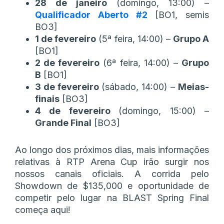
28 de janeiro
(domingo, 13:00) –
Qualificador Aberto #2
[BO1, semis
BO3]
1 de fevereiro
(5ª feira, 14:00) –
Grupo A
[BO1]
2 de fevereiro
(6ª feira, 14:00) –
Grupo
B
[BO1]
3 de fevereiro
(sábado, 14:00) –
Meias-
finais
[BO3]
4 de fevereiro
(domingo, 15:00) –
Grande Final
[BO3]
Ao longo dos próximos dias, mais informações
relativas à RTP Arena Cup irão surgir nos
nossos canais oficiais. A corrida pelo
Showdown de $135,000 e oportunidade de
competir pelo lugar na BLAST Spring Final
começa aqui!