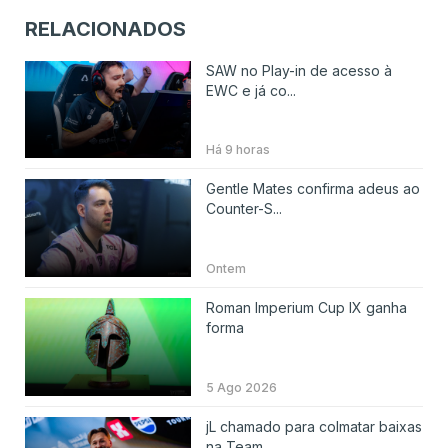
RELACIONADOS
SAW no Play-in de acesso à
EWC e já co...
Há 9 horas
Gentle Mates confirma adeus ao
Counter-S...
Ontem
Roman Imperium Cup IX ganha
forma
5 Ago 2026
jL chamado para colmatar baixas
na Team ...