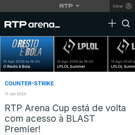
Entrar
Toggle na
10 Ago 2026 às 18:00
12 Ago 2026 às 18:00
13 Ago 2026 à
O Resto é Bola
LPLOL Summer
LPLOL Summ
COUNTER-STRIKE
17 Jan 2024
RTP Arena Cup está de volta
com acesso à BLAST
Premier!