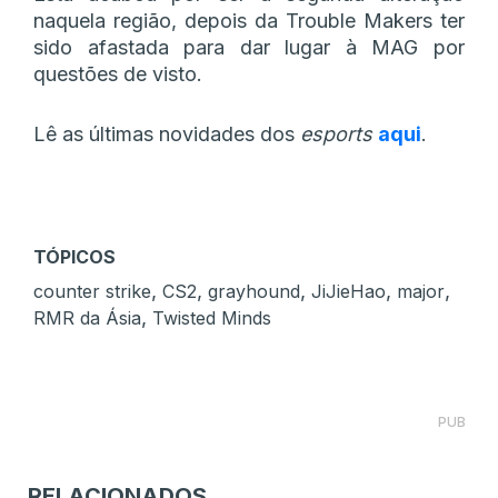
naquela região, depois da Trouble Makers ter
sido afastada para dar lugar à MAG por
questões de visto.
Lê as últimas novidades dos
esports
aqui
.
TÓPICOS
,
,
,
,
,
counter strike
CS2
grayhound
JiJieHao
major
,
RMR da Ásia
Twisted Minds
PUB
RELACIONADOS