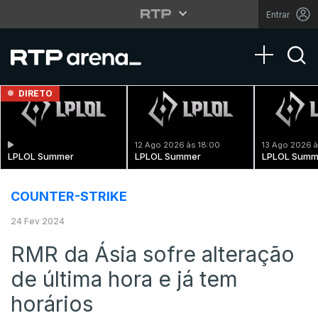
Entrar
Toggle na
DIRETO
12 Ago 2026 às 18:00
13 Ago 2026 à
LPLOL Summer
LPLOL Summer
LPLOL Summ
COUNTER-STRIKE
24 Fev 2024
RMR da Ásia sofre alteração
de última hora e já tem
horários