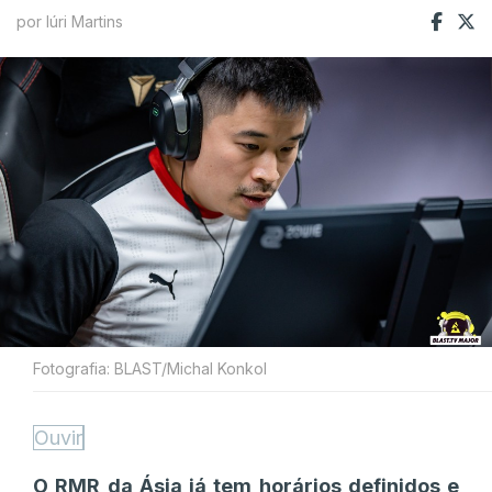
por Iúri Martins
Fotografia: BLAST/Michal Konkol
Ouvir
O RMR da Ásia já tem horários definidos e