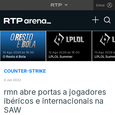
Entrar
Toggle na
10 Ago 2026 às 18:00
12 Ago 2026 às 18:00
13 Ago 2026 à
O Resto é Bola
LPLOL Summer
LPLOL Summ
COUNTER-STRIKE
4 Jun 2022
rmn abre portas a jogadores
ibéricos e internacionais na
SAW