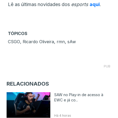
Lê as últimas novidades dos
esports
aqui
.
TÓPICOS
,
,
,
CSGO
Ricardo Oliveira
rmn
sAw
PUB
RELACIONADOS
SAW no Play-in de acesso à
EWC e já co...
Há 4 horas