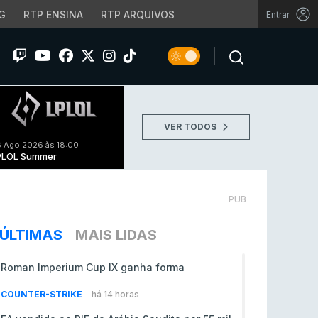
G
RTP ENSINA
RTP ARQUIVOS
Entrar
VER TODOS
 Ago 2026 às 18:00
PLOL Summer
PUB
ÚLTIMAS
MAIS LIDAS
Roman Imperium Cup IX ganha forma
COUNTER-STRIKE
há 14 horas