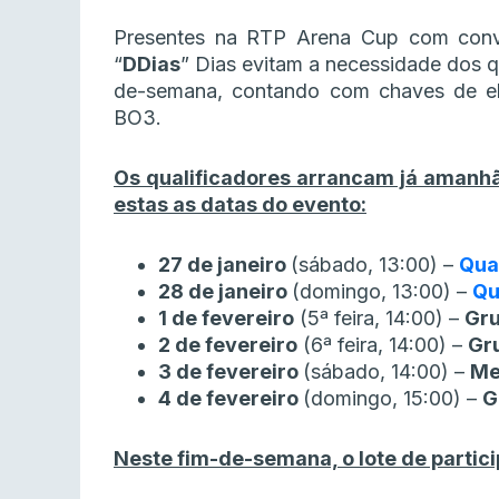
Presentes na RTP Arena Cup com convit
“
DDias
” Dias evitam a necessidade dos q
de-semana, contando com chaves de el
BO3.
Os qualificadores arrancam já amanhã 
estas as datas do evento:
27 de janeiro
(sábado, 13:00) –
Qua
28 de janeiro
(domingo, 13:00) –
Qu
1 de fevereiro
(5ª feira, 14:00) –
Gru
2 de fevereiro
(6ª feira, 14:00) –
Gr
3 de fevereiro
(sábado, 14:00) –
Me
4 de fevereiro
(domingo, 15:00) –
G
Neste fim-de-semana, o lote de partic