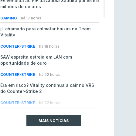
EA vendida ao PIF da Arábia Saudita por 55 mil
milhões de dólares
GAMING
há 17 horas
jL chamado para colmatar baixas na Team
Vitality
COUNTER-STRIKE
há 18 horas
SAW espreita estreia em LAN com
oportunidade de ouro
COUNTER-STRIKE
há 22 horas
Era em risco? Vitality continua a cair no VRS
do Counter-Strike 2
COUNTER-STRIKE
há 22 horas
Riot Games simplifica regras para torneios
comunitários de League of Legends
MAIS NOTÍCIAS
LEAGUE OF LEGENDS
ontem