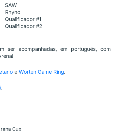
SAW
Rhyno
Qualificador #1
Qualificador #2
em ser acompanhadas, em português, com
rena!
etano
e
Worten Game Ring
.
i
.
rena Cup