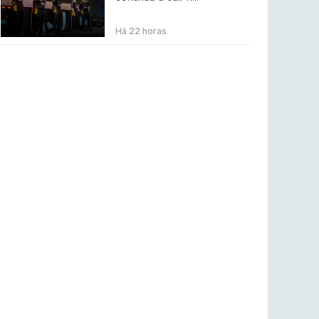
BLAST Bounty S2 na RTP Arena: Regressa o
melhor Counter-Strike
Há 22 horas
COUNTER-STRIKE
18 jul 2026
Wuant assina “The One”: O novo hino oficial
da LPLOL
LEAGUE OF LEGENDS
16 jul 2026
Roman Imperium Cup VIII abre inscrições com
SAW e Luminosity na lista
COUNTER-STRIKE
16 jul 2026
arrozdoce regressa ao mercado como jogador
livre
COUNTER-STRIKE
16 jul 2026