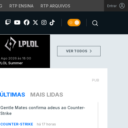
G
RTP ENSINA
RTP ARQUIVOS
Entrar
VER TODOS
 Ago 2026 às 18:00
PLOL Summer
PUB
ÚLTIMAS
MAIS LIDAS
Gentle Mates confirma adeus ao Counter-
Strike
COUNTER-STRIKE
há 17 horas