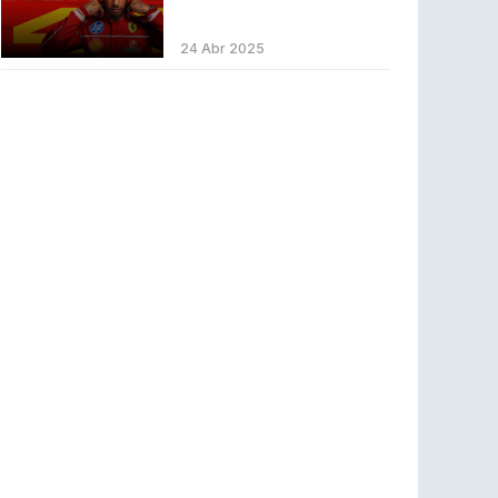
LEAGUE OF LEGENDS
3 ago 2026
MOUZ surpreende Spirit para vencer BLAST
24 Abr 2025
Bounty
COUNTER-STRIKE
2 ago 2026
Setembro recheado de LANs em Portugal
COUNTER-STRIKE
1 ago 2026
Betclic renova parceria com a RTP Arena para
a época 2026/27
RTP ARENA
23 jul 2026
BLAST Bounty S2 na RTP Arena: Regressa o
melhor Counter-Strike
COUNTER-STRIKE
18 jul 2026