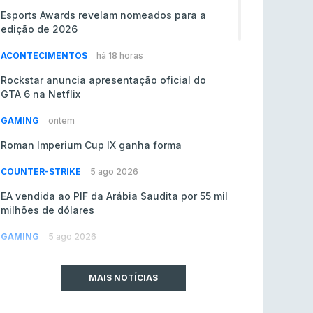
Esports Awards revelam nomeados para a
edição de 2026
ACONTECIMENTOS
há 18 horas
Rockstar anuncia apresentação oficial do
GTA 6 na Netflix
GAMING
ontem
Roman Imperium Cup IX ganha forma
COUNTER-STRIKE
5 ago 2026
EA vendida ao PIF da Arábia Saudita por 55 mil
milhões de dólares
GAMING
5 ago 2026
jL chamado para colmatar baixas na Team
Vitality
MAIS NOTÍCIAS
COUNTER-STRIKE
5 ago 2026