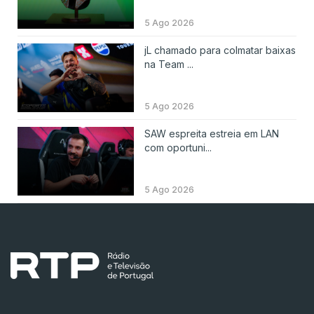
5 Ago 2026
jL chamado para colmatar baixas
na Team ...
5 Ago 2026
SAW espreita estreia em LAN
com oportuni...
5 Ago 2026