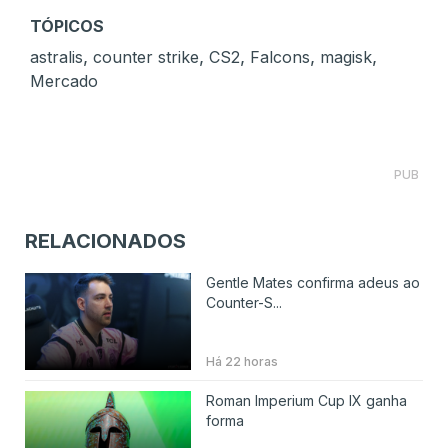
TÓPICOS
,
,
,
,
,
astralis
counter strike
CS2
Falcons
magisk
Mercado
PUB
RELACIONADOS
Gentle Mates confirma adeus ao
Counter-S...
Há 22 horas
Roman Imperium Cup IX ganha
forma