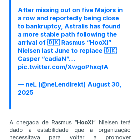
After missing out on five Majors in
a row and reportedly being close
to bankruptcy, Astralis has found
a more stable path following the
arrival of 🇩🇰 Rasmus “HooXi”
Nielsen last June to replace 🇩🇰
Casper “cadiaN”…
pic.twitter.com/XwgoPhxqfA
— neL (@neLendirekt)
August 30,
2025
A chegada de Rasmus “
HooXi
” Nielsen terá
dado a estabilidade que a organização
necessitava para voltar a promover