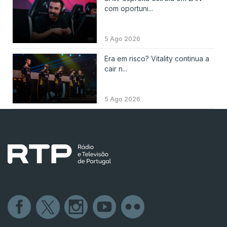
com oportuni...
5 Ago 2026
Era em risco? Vitality continua a
cair n...
5 Ago 2026