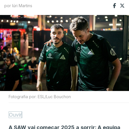
por Iúri Martins
Fotografia por: ESL/Luc Bouchon
Ouvir
A SAW vai começar 2025 a sorrir: A equipa