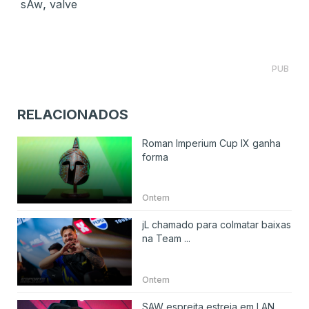
,
sAw
valve
PUB
RELACIONADOS
Roman Imperium Cup IX ganha
forma
Ontem
jL chamado para colmatar baixas
na Team ...
Ontem
SAW espreita estreia em LAN