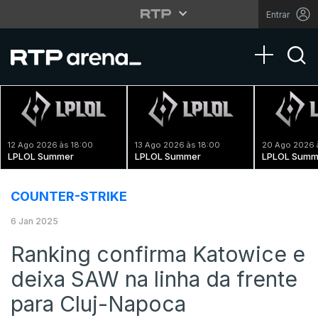
Entrar
Toggle na
12 Ago 2026 às 18:00
13 Ago 2026 às 18:00
20 Ago 2026 
LPLOL Summer
LPLOL Summer
LPLOL Summ
COUNTER-STRIKE
6 Jan 2025
Ranking confirma Katowice e
deixa SAW na linha da frente
para Cluj-Napoca