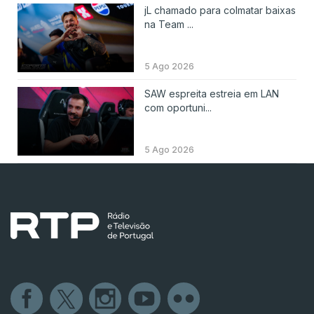
jL chamado para colmatar baixas
na Team ...
5 Ago 2026
SAW espreita estreia em LAN
com oportuni...
5 Ago 2026