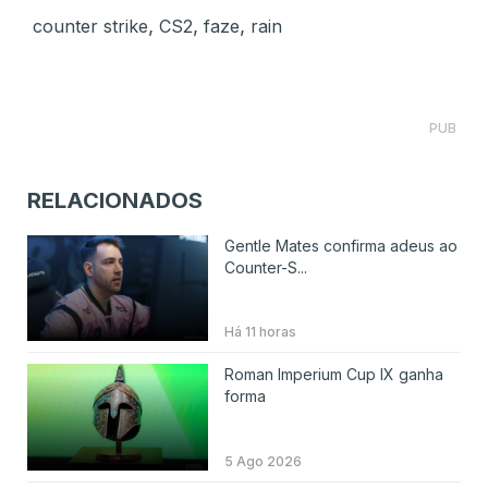
,
,
,
counter strike
CS2
faze
rain
PUB
RELACIONADOS
Gentle Mates confirma adeus ao
Counter-S...
Há 11 horas
Roman Imperium Cup IX ganha
forma
5 Ago 2026