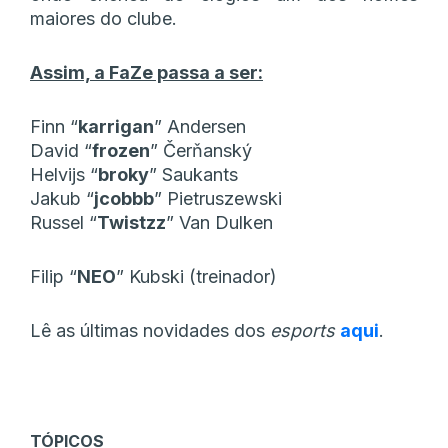
maiores do clube.
Assim, a FaZe passa a ser:
Finn “⁠
karrigan⁠
” Andersen
David “⁠
frozen⁠
” Čerňanský
Helvijs “⁠
broky⁠
” Saukants
Jakub “⁠
jcobbb⁠
” Pietruszewski
Russel “⁠
Twistzz⁠
” Van Dulken
Filip “⁠
NEO⁠
” Kubski (treinador)
Lê as últimas novidades dos
esports
aqui
.
TÓPICOS