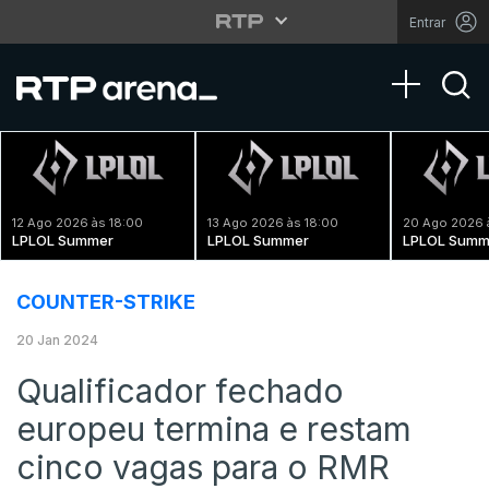
Entrar
Toggle na
12 Ago 2026 às 18:00
13 Ago 2026 às 18:00
20 Ago 2026 
LPLOL Summer
LPLOL Summer
LPLOL Summ
COUNTER-STRIKE
20 Jan 2024
Qualificador fechado
europeu termina e restam
cinco vagas para o RMR