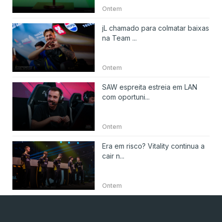
Ontem
jL chamado para colmatar baixas
na Team ...
Ontem
SAW espreita estreia em LAN
com oportuni...
Ontem
Era em risco? Vitality continua a
cair n...
Ontem