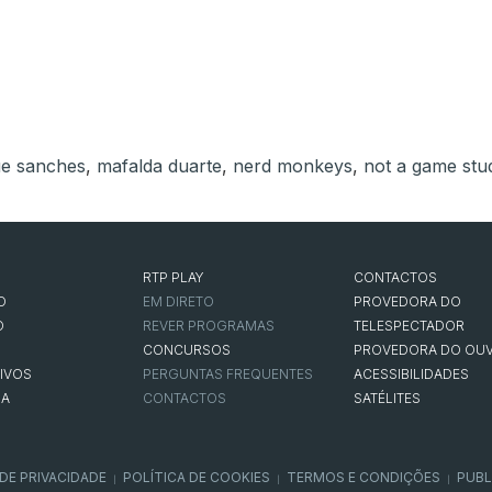
ue sanches
,
mafalda duarte
,
nerd monkeys
,
not a game stu
RTP PLAY
CONTACTOS
O
EM DIRETO
PROVEDORA DO
O
REVER PROGRAMAS
TELESPECTADOR
CONCURSOS
PROVEDORA DO OUV
IVOS
PERGUNTAS FREQUENTES
ACESSIBILIDADES
NA
CONTACTOS
SATÉLITES
 DE PRIVACIDADE
POLÍTICA DE COOKIES
TERMOS E CONDIÇÕES
PUBL
|
|
|