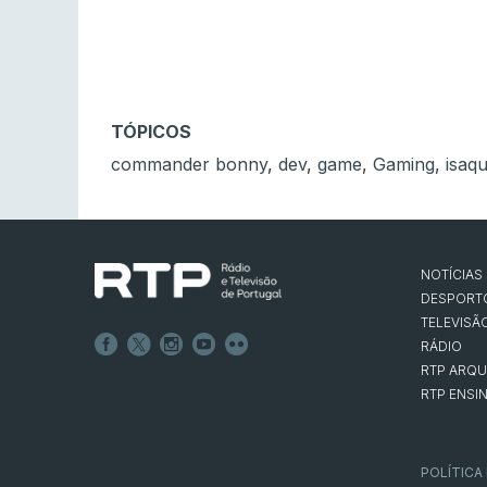
TÓPICOS
commander bonny
,
dev
,
game
,
Gaming
,
isaq
NOTÍCIAS
DESPORT
TELEVISÃ
RÁDIO
RTP ARQU
RTP ENSI
POLÍTICA