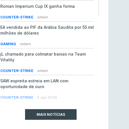
Roman Imperium Cup IX ganha forma
COUNTER-STRIKE
ontem
EA vendida ao PIF da Arábia Saudita por 55 mil
milhões de dólares
GAMING
ontem
jL chamado para colmatar baixas na Team
Vitality
COUNTER-STRIKE
ontem
SAW espreita estreia em LAN com
oportunidade de ouro
COUNTER-STRIKE
5 ago 2026
Era em risco? Vitality continua a cair no VRS
do Counter-Strike 2
MAIS NOTÍCIAS
COUNTER-STRIKE
5 ago 2026