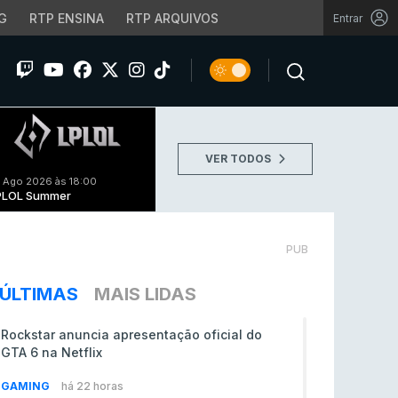
G
RTP ENSINA
RTP ARQUIVOS
Entrar
VER TODOS
 Ago 2026 às 18:00
PLOL Summer
PUB
ÚLTIMAS
MAIS LIDAS
Rockstar anuncia apresentação oficial do
GTA 6 na Netflix
GAMING
há 22 horas