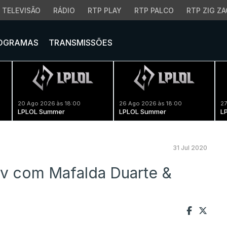
TELEVISÃO
RÁDIO
RTP PLAY
RTP PALCO
RTP ZIG ZA
OGRAMAS
TRANSMISSÕES
20 Ago 2026 às 18:00
26 Ago 2026 às 18:00
27
LPLOL Summer
LPLOL Summer
L
31 Jul 2020
 com Mafalda Duarte &