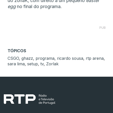
do zorlaK, com direito a um pequeno
easter
egg
no final do programa.
PUB
TÓPICOS
CSGO
,
ghazz
,
programa
,
ricardo sousa
,
rtp arena
,
sara lima
,
setup
,
tv
,
Zorlak