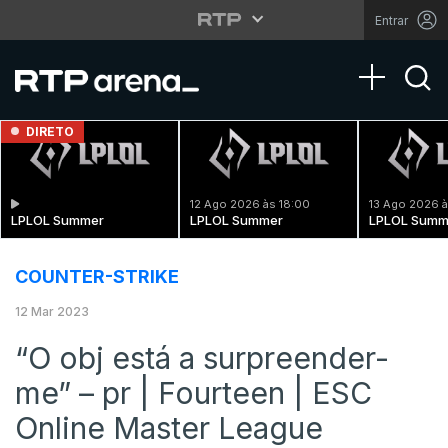
Entrar
Toggle na
DIRETO
12 Ago 2026 às 18:00
13 Ago 2026 à
LPLOL Summer
LPLOL Summer
LPLOL Summ
COUNTER-STRIKE
12 Mar 2023
“O obj está a surpreender-
me” – pr | Fourteen | ESC
Online Master League