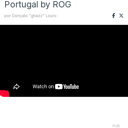
Portugal by ROG
por Gonçalo "ghazz" Louro
PUB