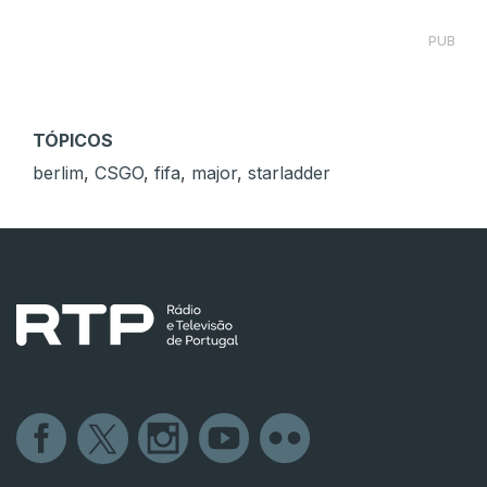
PUB
TÓPICOS
berlim
,
CSGO
,
fifa
,
major
,
starladder