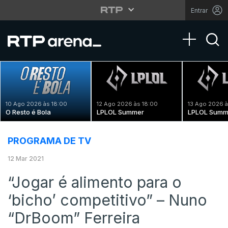
Entrar
Toggle na
10 Ago 2026 às 18:00
12 Ago 2026 às 18:00
13 Ago 2026 à
O Resto é Bola
LPLOL Summer
LPLOL Summ
PROGRAMA DE TV
12 Mar 2021
“Jogar é alimento para o
‘bicho’ competitivo” – Nuno
“DrBoom” Ferreira