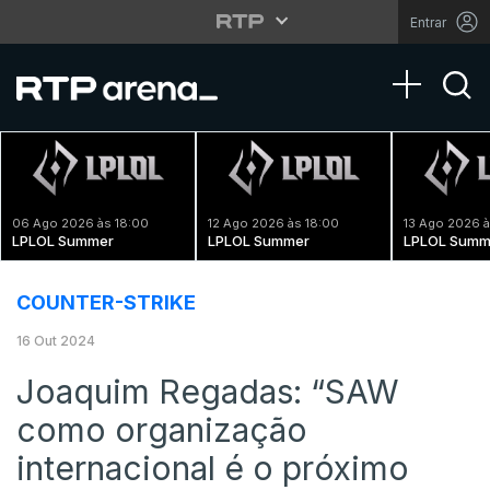
Entrar
Toggle na
06 Ago 2026 às 18:00
12 Ago 2026 às 18:00
13 Ago 2026 à
LPLOL Summer
LPLOL Summer
LPLOL Summ
COUNTER-STRIKE
16 Out 2024
Joaquim Regadas: “SAW
como organização
internacional é o próximo