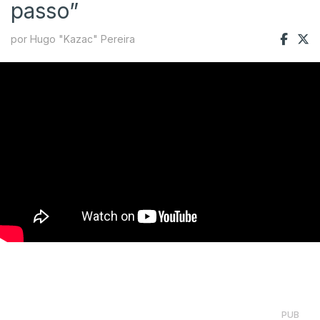
passo”
por Hugo "Kazac" Pereira
PUB