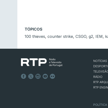
TÓPICOS
100 thieves
,
counter strike
,
CSGO
,
g2
,
IEM
,
k
NOTÍCIAS
DESPORT
TELEVISÃ
RÁDIO
RTP ARQU
RTP ENSI
POLÍTICA