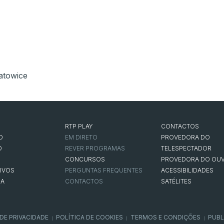
atowice
RTP PLAY
CONTACTOS
O
EM DIRETO
PROVEDORA DO
O
REVER PROGRAMAS
TELESPECTADOR
CONCURSOS
PROVEDORA DO OUV
IVOS
PERGUNTAS FREQUENTES
ACESSIBILIDADES
NA
CONTACTOS
SATÉLITES
 DE PRIVACIDADE
POLÍTICA DE COOKIES
TERMOS E CONDIÇÕES
PUBL
|
|
|