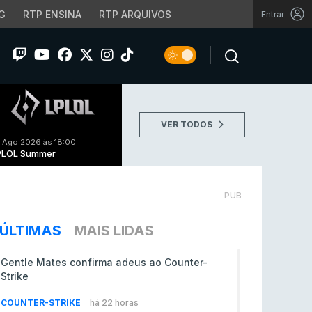
G
RTP ENSINA
RTP ARQUIVOS
Entrar
VER TODOS
 Ago 2026 às 18:00
PLOL Summer
PUB
ÚLTIMAS
MAIS LIDAS
Gentle Mates confirma adeus ao Counter-
Strike
COUNTER-STRIKE
há 22 horas