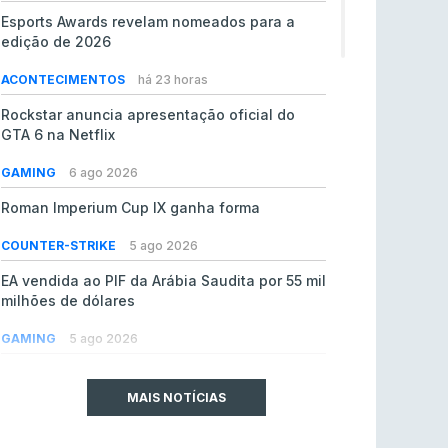
Esports Awards revelam nomeados para a
edição de 2026
ACONTECIMENTOS
há 23 horas
Rockstar anuncia apresentação oficial do
GTA 6 na Netflix
GAMING
6 ago 2026
Roman Imperium Cup IX ganha forma
COUNTER-STRIKE
5 ago 2026
EA vendida ao PIF da Arábia Saudita por 55 mil
milhões de dólares
GAMING
5 ago 2026
jL chamado para colmatar baixas na Team
Vitality
MAIS NOTÍCIAS
COUNTER-STRIKE
5 ago 2026