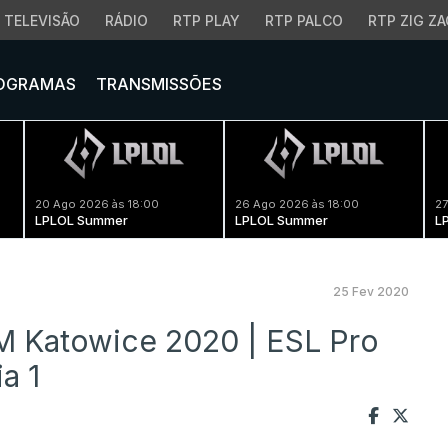
TELEVISÃO
RÁDIO
RTP PLAY
RTP PALCO
RTP ZIG ZA
OGRAMAS
TRANSMISSÕES
20 Ago 2026 às 18:00
26 Ago 2026 às 18:00
27
LPLOL Summer
LPLOL Summer
L
25 Fev 2020
EM Katowice 2020 | ESL Pro
a 1