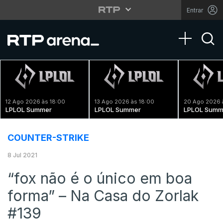
Entrar
Toggle na
12 Ago 2026 às 18:00
13 Ago 2026 às 18:00
20 Ago 2026 
LPLOL Summer
LPLOL Summer
LPLOL Summ
COUNTER-STRIKE
8 Jul 2021
“fox não é o único em boa
forma” – Na Casa do Zorlak
#139