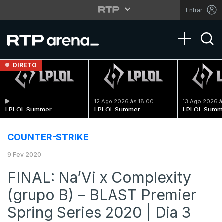
Entrar
Toggle na
DIRETO
12 Ago 2026 às 18:00
13 Ago 2026 à
LPLOL Summer
LPLOL Summer
LPLOL Summ
COUNTER-STRIKE
9 Fev 2020
FINAL: Na’Vi x Complexity
(grupo B) – BLAST Premier
Spring Series 2020 | Dia 3