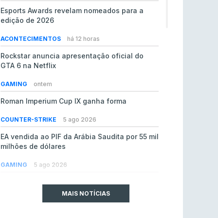
Esports Awards revelam nomeados para a
edição de 2026
ACONTECIMENTOS
há 12 horas
Rockstar anuncia apresentação oficial do
GTA 6 na Netflix
GAMING
ontem
Roman Imperium Cup IX ganha forma
COUNTER-STRIKE
5 ago 2026
EA vendida ao PIF da Arábia Saudita por 55 mil
milhões de dólares
GAMING
5 ago 2026
jL chamado para colmatar baixas na Team
Vitality
MAIS NOTÍCIAS
COUNTER-STRIKE
5 ago 2026