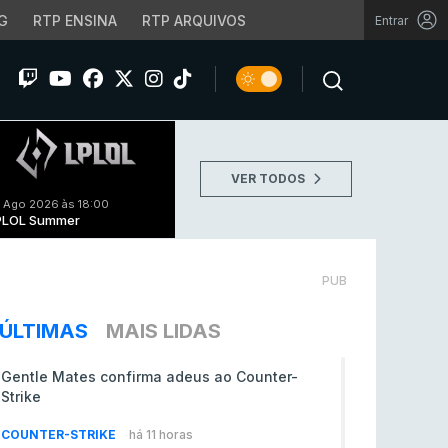
G
RTP ENSINA
RTP ARQUIVOS
Entrar
VER TODOS
 Ago 2026 às 18:00
PLOL Summer
PUB
ÚLTIMAS
MAIS LIDAS
Gentle Mates confirma adeus ao Counter-
Strike
COUNTER-STRIKE
há 11 horas