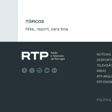
TÓPICOS
f4ke
,
report
,
sara lima
NOTÍCIAS
DESPORT
TELEVISÃ
RÁDIO
RTP ARQU
RTP ENSI
POLÍTICA