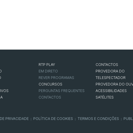
RTP PLAY
CONTACTOS
O
EM DIRETO
PROVEDORA DO
O
REVER PROGRAMAS
TELESPECTADOR
CONCURSOS
PROVEDORA DO OUV
IVOS
PERGUNTAS FREQUENTES
ACESSIBILIDADES
NA
CONTACTOS
SATÉLITES
 DE PRIVACIDADE
POLÍTICA DE COOKIES
TERMOS E CONDIÇÕES
PUBL
|
|
|