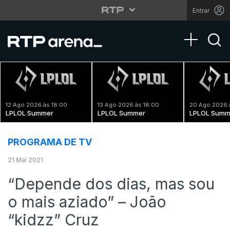
Entrar
Toggle na
12 Ago 2026 às 18:00
13 Ago 2026 às 18:00
20 Ago 2026 
LPLOL Summer
LPLOL Summer
LPLOL Summ
PROGRAMA DE TV
21 Mai 2021
“Depende dos dias, mas sou
o mais aziado” – João
“kidzz” Cruz