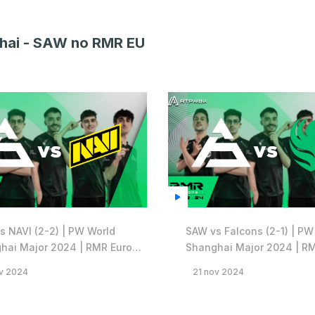
ghai - SAW no RMR EU
s NAVI (2-2) | PW World
SAW vs Falcons (2-1) | PW
hai Major 2024 | RMR Europa
Shanghai Major 2024 | R
A
v 2024
21 nov 2024