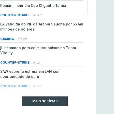
Roman Imperium Cup IX ganha forma
COUNTER-STRIKE
ontem
EA vendida ao PIF da Arábia Saudita por 55 mil
milhões de dólares
GAMING
ontem
jL chamado para colmatar baixas na Team
Vitality
COUNTER-STRIKE
ontem
SAW espreita estreia em LAN com
oportunidade de ouro
COUNTER-STRIKE
ontem
Era em risco? Vitality continua a cair no VRS
do Counter-Strike 2
MAIS NOTÍCIAS
COUNTER-STRIKE
ontem