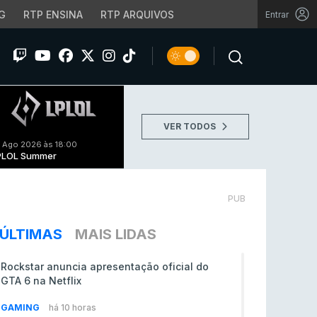
G
RTP ENSINA
RTP ARQUIVOS
Entrar
VER TODOS
 Ago 2026 às 18:00
PLOL Summer
PUB
ÚLTIMAS
MAIS LIDAS
Rockstar anuncia apresentação oficial do
GTA 6 na Netflix
GAMING
há 10 horas