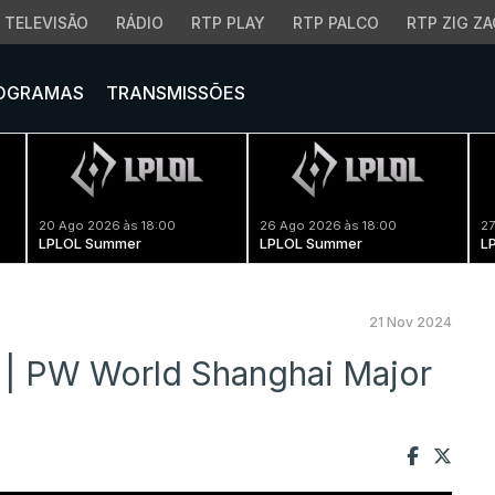
TELEVISÃO
RÁDIO
RTP PLAY
RTP PALCO
RTP ZIG ZA
OGRAMAS
TRANSMISSÕES
20 Ago 2026 às 18:00
26 Ago 2026 às 18:00
27
LPLOL Summer
LPLOL Summer
L
21 Nov 2024
 | PW World Shanghai Major