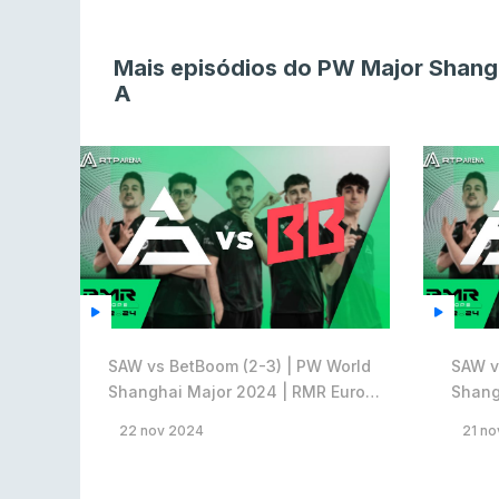
Mais episódios do PW Major Shan
A
SAW vs BetBoom (2-3) | PW World
SAW v
Shanghai Major 2024 | RMR Europa
Shang
A
A
22 nov 2024
21 no