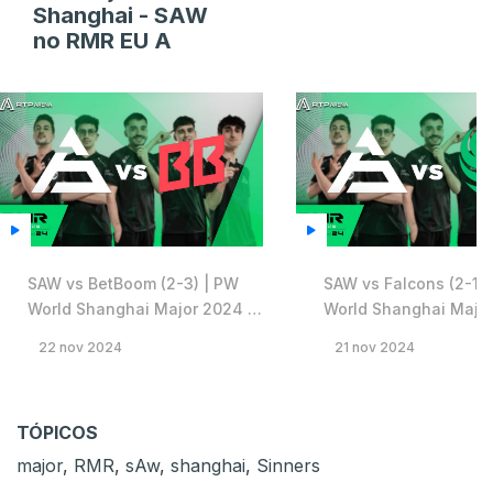
Shanghai - SAW
no RMR EU A
SAW vs BetBoom (2-3) | PW
SAW vs Falcons (2-1) 
World Shanghai Major 2024 |
World Shanghai Major
RMR Europa A
RMR Europa A
22 nov 2024
21 nov 2024
TÓPICOS
major
,
RMR
,
sAw
,
shanghai
,
Sinners