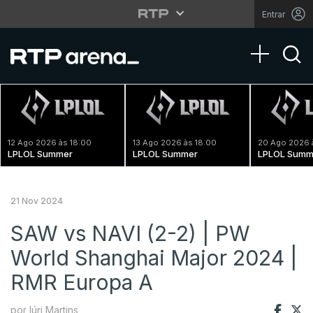
Entrar
Toggle na
12 Ago 2026 às 18:00
13 Ago 2026 às 18:00
20 Ago 2026 
LPLOL Summer
LPLOL Summer
LPLOL Summ
21 Nov 2024
SAW vs NAVI (2-2) | PW
World Shanghai Major 2024 |
RMR Europa A
por Iúri Martins