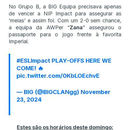
No Grupo B, a BIG Equipa precisava apenas
de vencer a NIP Impact para assegurar as
‘meias’ e assim foi. Com um 2-0 sem chance,
a equipa da AWPer “
Zana
” assegurou o
passaporte para o jogo frente à favorita
Imperial.
#ESLImpact
PLAY-OFFS HERE WE
COME! 🔥
pic.twitter.com/0KbLOEchvE
— BIG (@BIGCLANgg)
November
23, 2024
Estes são os horários deste domingo: