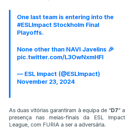
One last team is entering into the
#ESLImpact
Stockholm Final
Playoffs.
None other than NAVI Javelins 🎉
pic.twitter.com/L3OwNxmHFl
— ESL Impact (@ESLImpact)
November 23, 2024
As duas vitórias garantiram à equipa de “
D7
” a
presença nas meias-finais da ESL Impact
League, com FURIA a ser a adversária.