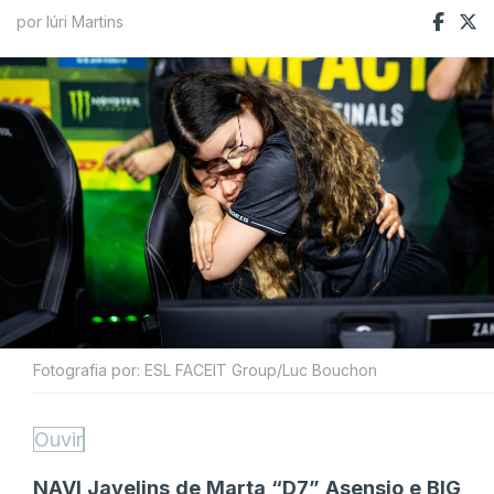
por Iúri Martins
Fotografia por: ESL FACEIT Group/Luc Bouchon
Ouvir
NAVI Javelins de Marta “D7” Asensio e BIG