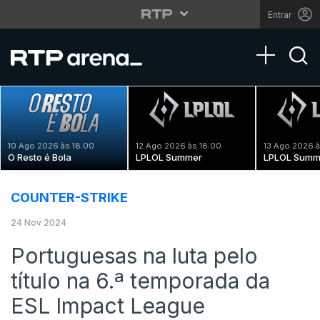
Entrar
Toggle na
10 Ago 2026 às 18:00
12 Ago 2026 às 18:00
13 Ago 2026 à
O Resto é Bola
LPLOL Summer
LPLOL Summ
COUNTER-STRIKE
24 Nov 2024
Portuguesas na luta pelo
título na 6.ª temporada da
ESL Impact League