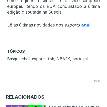
sete regiões distintas e o vice-campeão
europeu, tendo os EUA conquistado a última
edição disputada na Suécia.
Lê as últimas novidades dos
esports
aqui
.
TÓPICOS
,
,
,
,
Basquetebol
esports
fpb
NBA2K
portugal
PUB
RELACIONADOS
Portugal falha finais mundiais da