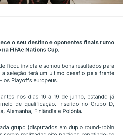
hece o seu destino e oponentes finais rumo
o na FIFAe Nations Cup.
de ficou invicta e somou bons resultados para
 a seleção terá um último desafio pela frente
– os Playoffs europeus.
pantes nos dias 16 a 19 de junho, estando já
rneio de qualificação. Inserido no Grupo D,
a, Alemanha, Finlândia e Polónia.
 cada grupo (disputados em duplo round-robin
 serem realizadas oito partidas, repetindo-se