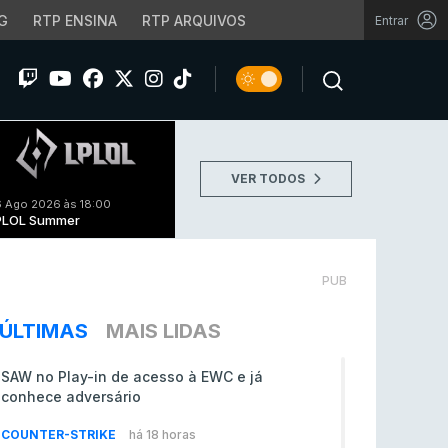
G
RTP ENSINA
RTP ARQUIVOS
Entrar
VER TODOS
 Ago 2026 às 18:00
PLOL Summer
PUB
ÚLTIMAS
MAIS LIDAS
SAW no Play-in de acesso à EWC e já
conhece adversário
COUNTER-STRIKE
há 18 horas