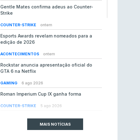
Gentle Mates confirma adeus ao Counter-
Strike
COUNTER-STRIKE
ontem
Esports Awards revelam nomeados para a
edição de 2026
ACONTECIMENTOS
ontem
Rockstar anuncia apresentação oficial do
GTA 6 na Netflix
GAMING
6 ago 2026
Roman Imperium Cup IX ganha forma
COUNTER-STRIKE
5 ago 2026
EA vendida ao PIF da Arábia Saudita por 55 mil
milhões de dólares
MAIS NOTÍCIAS
GAMING
5 ago 2026