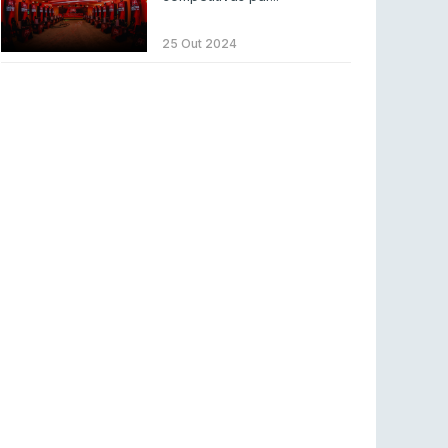
ENTRETENIMENTO
3 ago 2026
Códigos para ícones clássicos gratuitos no
25 Out 2024
League of Legends [agosto 2026]
LEAGUE OF LEGENDS
3 ago 2026
MOUZ surpreende Spirit para vencer BLAST
Bounty
COUNTER-STRIKE
2 ago 2026
Setembro recheado de LANs em Portugal
COUNTER-STRIKE
1 ago 2026
Betclic renova parceria com a RTP Arena para
a época 2026/27
RTP ARENA
23 jul 2026