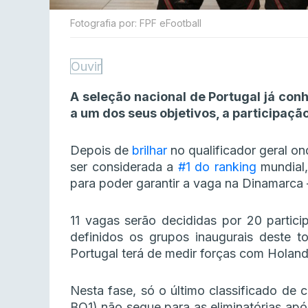
Fotografia por: FPF eFootball
Ouvir
A seleção nacional de Portugal já con
a um dos seus objetivos, a participaçã
Depois de
brilhar
no qualificador geral on
ser considerada a
#1 do ranking
mundial,
para poder garantir a vaga na Dinamarca 
11 vagas serão decididas por 20 partici
definidos os grupos inaugurais deste to
Portugal terá de medir forças com Holand
Nesta fase, só o último classificado de
BO1) não segue para as eliminatórias após