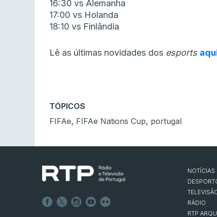
16:30 vs Alemanha
17:00 vs Holanda
18:10 vs Finlândia
Lê as últimas novidades dos
esports
aqu
TÓPICOS
,
,
FIFAe
FIFAe Nations Cup
portugal
NOTÍCIAS
DESPORT
TELEVISÃ
RÁDIO
RTP ARQU