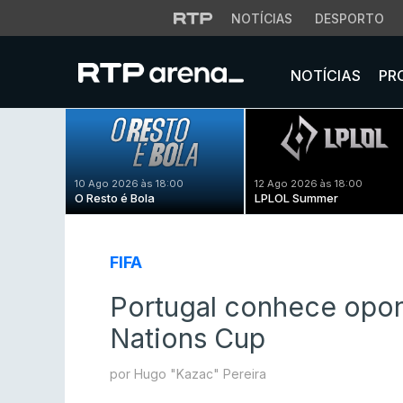
NOTÍCIAS
DESPORTO
NOTÍCIAS
PR
10 Ago 2026 às 18:00
12 Ago 2026 às 18:00
O Resto é Bola
LPLOL Summer
FIFA
Portugal conhece opon
Nations Cup
por Hugo "Kazac" Pereira