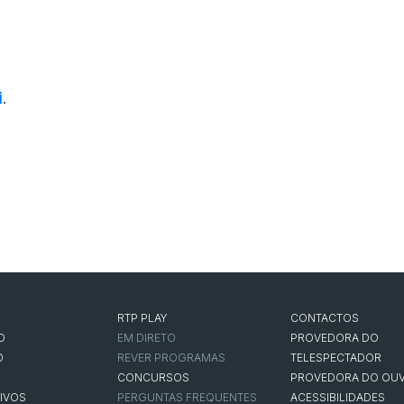
i
.
RTP PLAY
CONTACTOS
O
EM DIRETO
PROVEDORA DO
O
REVER PROGRAMAS
TELESPECTADOR
CONCURSOS
PROVEDORA DO OUV
IVOS
PERGUNTAS FREQUENTES
ACESSIBILIDADES