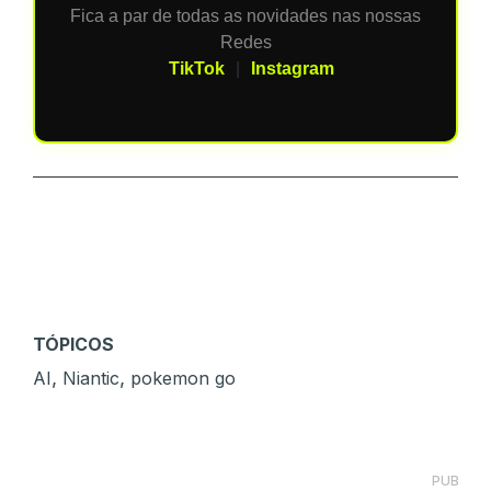
Fica a par de todas as novidades nas nossas
Redes
TikTok
|
Instagram
TÓPICOS
,
,
AI
Niantic
pokemon go
PUB