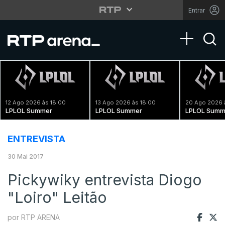
Entrar
Toggle na
12 Ago 2026 às 18:00
13 Ago 2026 às 18:00
20 Ago 2026 
LPLOL Summer
LPLOL Summer
LPLOL Summ
ENTREVISTA
30 Mai 2017
Pickywiky entrevista Diogo
"Loiro" Leitão
por RTP ARENA