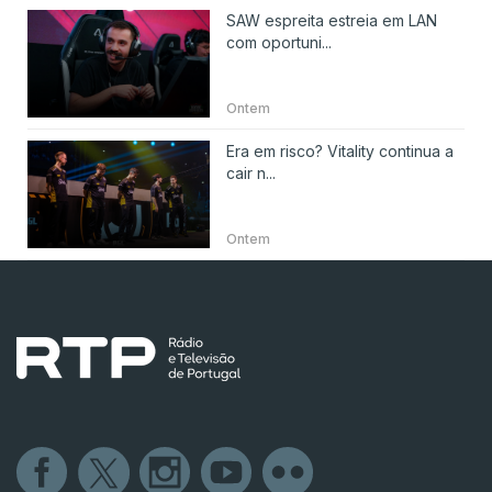
SAW espreita estreia em LAN
com oportuni...
Ontem
Era em risco? Vitality continua a
cair n...
Ontem