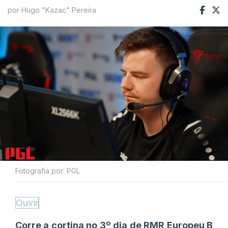
por Hugo "Kazac" Pereira
Fotografia por: PGL
Ouvir
Corre a cortina no 3º dia de RMR Europeu B