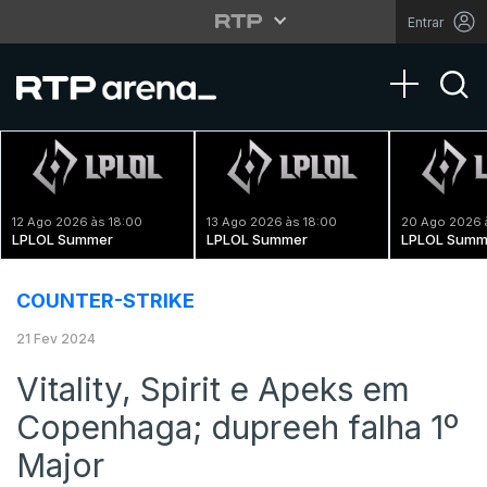
Entrar
Toggle na
12 Ago 2026 às 18:00
13 Ago 2026 às 18:00
20 Ago 2026 
LPLOL Summer
LPLOL Summer
LPLOL Summ
COUNTER-STRIKE
21 Fev 2024
Vitality, Spirit e Apeks em
Copenhaga; dupreeh falha 1º
Major