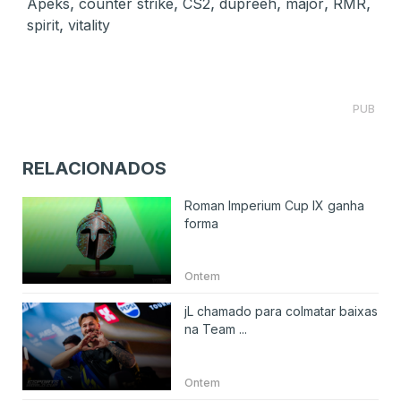
,
,
,
,
,
,
Apeks
counter strike
CS2
dupreeh
major
RMR
,
spirit
vitality
PUB
RELACIONADOS
Roman Imperium Cup IX ganha
forma
Ontem
jL chamado para colmatar baixas
na Team ...
Ontem