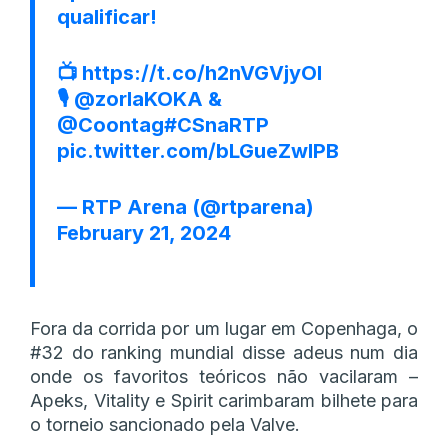
qualificar!
📺
https://t.co/h2nVGVjyOI
🎙️
@zorlaKOKA
&
@Coontag
#CSnaRTP
pic.twitter.com/bLGueZwIPB
— RTP Arena (@rtparena)
February 21, 2024
Fora da corrida por um lugar em Copenhaga, o
#32 do ranking mundial disse adeus num dia
onde os favoritos teóricos não vacilaram –
Apeks, Vitality e Spirit carimbaram bilhete para
o torneio sancionado pela Valve.